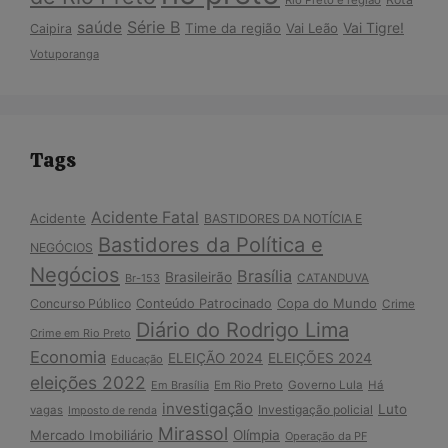
Série B
saúde
Vai Tigre!
Time da região
Vai Leão
Caipira
Votuporanga
Tags
Acidente Fatal
Acidente
BASTIDORES DA NOTÍCIA E
Bastidores da Política e
NEGÓCIOS
Negócios
Brasília
Brasileirão
Br-153
CATANDUVA
Copa do Mundo
Concurso Público
Conteúdo Patrocinado
Crime
Diário do Rodrigo Lima
Crime em Rio Preto
Economia
ELEIÇÃO 2024
ELEIÇÕES 2024
Educação
eleições 2022
Em Brasília
Em Rio Preto
Governo Lula
Há
investigação
Luto
Investigação policial
vagas
Imposto de renda
Mirassol
Mercado Imobiliário
Olímpia
Operação da PF