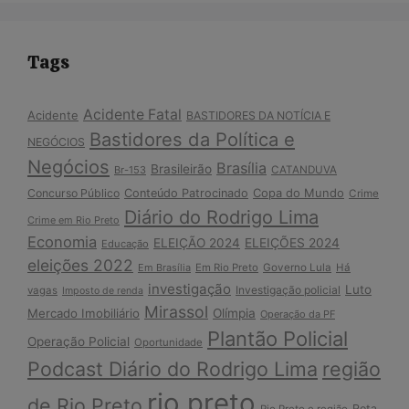
Tags
Acidente Fatal
Acidente
BASTIDORES DA NOTÍCIA E
Bastidores da Política e
NEGÓCIOS
Negócios
Brasília
Brasileirão
Br-153
CATANDUVA
Copa do Mundo
Concurso Público
Conteúdo Patrocinado
Crime
Diário do Rodrigo Lima
Crime em Rio Preto
Economia
ELEIÇÃO 2024
ELEIÇÕES 2024
Educação
eleições 2022
Em Brasília
Em Rio Preto
Governo Lula
Há
investigação
Luto
Investigação policial
vagas
Imposto de renda
Mirassol
Mercado Imobiliário
Olímpia
Operação da PF
Plantão Policial
Operação Policial
Oportunidade
Podcast Diário do Rodrigo Lima
região
rio preto
de Rio Preto
Rota
Rio Preto e região