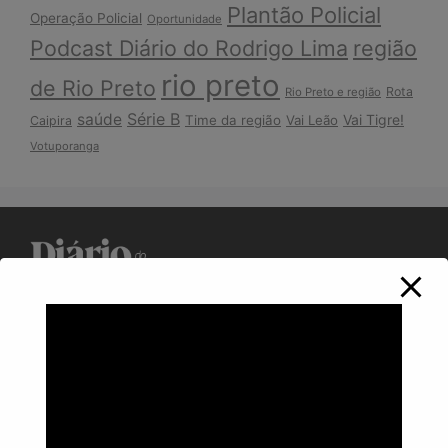
Plantão Policial
Operação Policial
Oportunidade
Podcast Diário do Rodrigo Lima
região
rio preto
de Rio Preto
Rota
Rio Preto e região
Série B
saúde
Vai Tigre!
Time da região
Vai Leão
Caipira
Votuporanga
Política de Privacidade
Informações