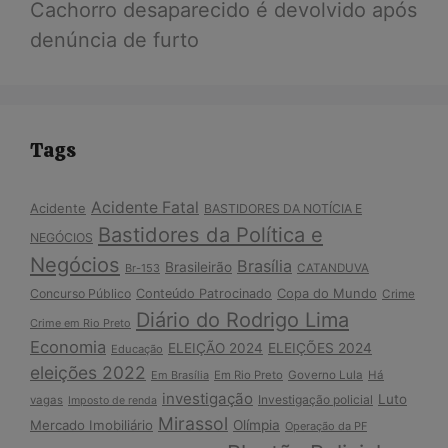
Cachorro desaparecido é devolvido após
denúncia de furto
Tags
Acidente Fatal
Acidente
BASTIDORES DA NOTÍCIA E
Bastidores da Política e
NEGÓCIOS
Negócios
Brasília
Brasileirão
Br-153
CATANDUVA
Copa do Mundo
Concurso Público
Conteúdo Patrocinado
Crime
Diário do Rodrigo Lima
Crime em Rio Preto
Economia
ELEIÇÃO 2024
ELEIÇÕES 2024
Educação
eleições 2022
Em Brasília
Em Rio Preto
Governo Lula
Há
investigação
Luto
Investigação policial
vagas
Imposto de renda
Mirassol
Mercado Imobiliário
Olímpia
Operação da PF