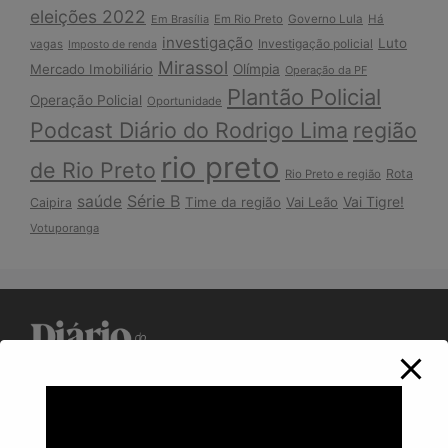
eleições 2022
Em Brasília
Em Rio Preto
Governo Lula
Há
investigação
Luto
Investigação policial
vagas
Imposto de renda
Mirassol
Mercado Imobiliário
Olímpia
Operação da PF
Plantão Policial
Operação Policial
Oportunidade
Podcast Diário do Rodrigo Lima
região
rio preto
de Rio Preto
Rota
Rio Preto e região
Série B
saúde
Vai Tigre!
Time da região
Vai Leão
Caipira
Votuporanga