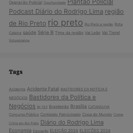
Plantão Policial
Operação Policial
Oportunidade
Podcast Diário do Rodrigo Lima
região
rio preto
de Rio Preto
Rota
Rio Preto e região
Série B
saúde
Vai Tigre!
Time da região
Vai Leão
Caipira
Votuporanga
Tags
Acidente Fatal
Acidente
BASTIDORES DA NOTÍCIA E
Bastidores da Política e
NEGÓCIOS
Negócios
Brasília
Brasileirão
Br-153
CATANDUVA
Copa do Mundo
Concurso Público
Conteúdo Patrocinado
Crime
Diário do Rodrigo Lima
Crime em Rio Preto
Economia
ELEIÇÃO 2024
ELEIÇÕES 2024
Educação