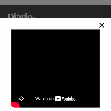
Política de Privacidade
Informações
Anuncie aqui
Fale conosco
rodrigolimajornalista1978@gmail.com
WhatsApp: (17) 99268-0565