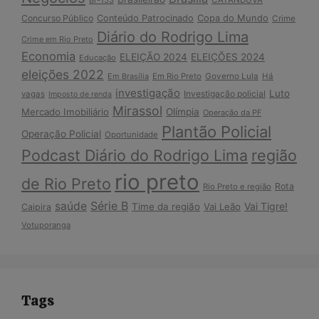
Br-153
CATANDUVA
Copa do Mundo
Concurso Público
Conteúdo Patrocinado
Crime
Diário do Rodrigo Lima
Crime em Rio Preto
Economia
ELEIÇÃO 2024
ELEIÇÕES 2024
Educação
eleições 2022
Em Brasília
Em Rio Preto
Governo Lula
Há
investigação
Luto
Investigação policial
vagas
Imposto de renda
Mirassol
Mercado Imobiliário
Olímpia
Operação da PF
Plantão Policial
Operação Policial
Oportunidade
Podcast Diário do Rodrigo Lima
região
rio preto
de Rio Preto
Rota
Rio Preto e região
Série B
saúde
Vai Tigre!
Time da região
Vai Leão
Caipira
Votuporanga
Tags