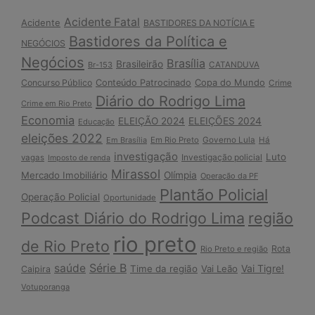
Acidente Fatal
Acidente
BASTIDORES DA NOTÍCIA E
Bastidores da Política e
NEGÓCIOS
Negócios
Brasília
Brasileirão
Br-153
CATANDUVA
Copa do Mundo
Concurso Público
Conteúdo Patrocinado
Crime
Diário do Rodrigo Lima
Crime em Rio Preto
Economia
ELEIÇÃO 2024
ELEIÇÕES 2024
Educação
eleições 2022
Em Brasília
Em Rio Preto
Governo Lula
Há
investigação
Luto
Investigação policial
vagas
Imposto de renda
Mirassol
Mercado Imobiliário
Olímpia
Operação da PF
Plantão Policial
Operação Policial
Oportunidade
Podcast Diário do Rodrigo Lima
região
rio preto
de Rio Preto
Rota
Rio Preto e região
Série B
saúde
Vai Tigre!
Time da região
Vai Leão
Caipira
Votuporanga