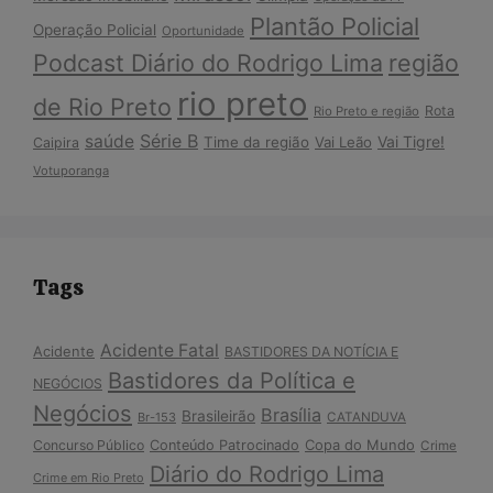
Plantão Policial
Operação Policial
Oportunidade
Podcast Diário do Rodrigo Lima
região
rio preto
de Rio Preto
Rota
Rio Preto e região
Série B
saúde
Vai Tigre!
Time da região
Vai Leão
Caipira
Votuporanga
Tags
Acidente Fatal
Acidente
BASTIDORES DA NOTÍCIA E
Bastidores da Política e
NEGÓCIOS
Negócios
Brasília
Brasileirão
Br-153
CATANDUVA
Copa do Mundo
Concurso Público
Conteúdo Patrocinado
Crime
Diário do Rodrigo Lima
Crime em Rio Preto