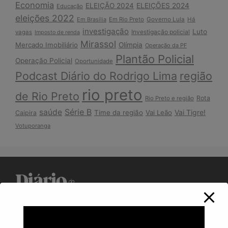
Economia
ELEIÇÃO 2024
ELEIÇÕES 2024
Educação
eleições 2022
Em Brasília
Em Rio Preto
Governo Lula
Há
investigação
Luto
Investigação policial
vagas
Imposto de renda
Mirassol
Mercado Imobiliário
Olímpia
Operação da PF
Plantão Policial
Operação Policial
Oportunidade
Podcast Diário do Rodrigo Lima
região
rio preto
de Rio Preto
Rota
Rio Preto e região
Série B
saúde
Vai Tigre!
Time da região
Vai Leão
Caipira
Votuporanga