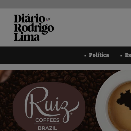
Pular
para
o
conteúdo
Política
Es