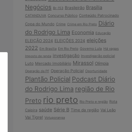
Negócios
Brasília
Brasileirão
Br-153
Concurso Público
Conteúdo Patrocinado
CATANDUVA
Diário
Copa do Mundo
Crime
Crime em Rio Preto
do Rodrigo Lima
Economia
Educação
eleições
ELEIÇÃO 2024
ELEIÇÕES 2024
2022
Em Brasília
Em Rio Preto
Governo Lula
Há vagas
investigação
Investigação policial
Imposto de renda
Mirassol
Luto
Mercado Imobiliário
Olímpia
Operação Policial
Operação da PF
Oportunidade
Plantão Policial
Podcast Diário
do Rodrigo Lima
região de Rio
rio preto
Preto
Rota
Rio Preto e região
Série B
saúde
Time da região
Vai Leão
Caipira
Vai Tigre!
Votuporanga