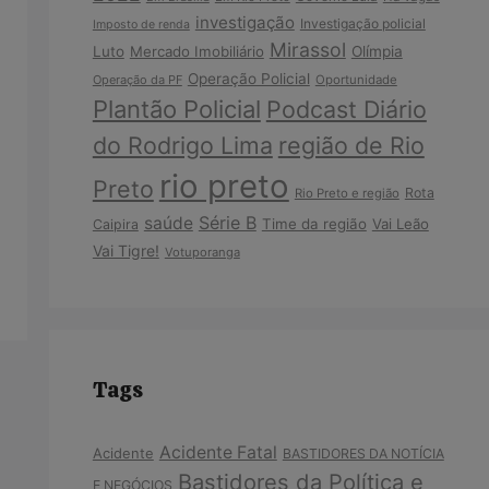
investigação
Investigação policial
Imposto de renda
Mirassol
Luto
Mercado Imobiliário
Olímpia
Operação Policial
Operação da PF
Oportunidade
Plantão Policial
Podcast Diário
do Rodrigo Lima
região de Rio
rio preto
Preto
Rota
Rio Preto e região
Série B
saúde
Time da região
Vai Leão
Caipira
Vai Tigre!
Votuporanga
Tags
Acidente Fatal
Acidente
BASTIDORES DA NOTÍCIA
Bastidores da Política e
E NEGÓCIOS