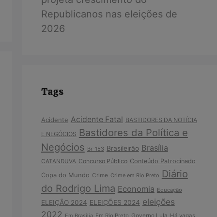
Republicanos nas eleições de
2026
Tags
Acidente Fatal
Acidente
BASTIDORES DA NOTÍCIA
Bastidores da Política e
E NEGÓCIOS
Negócios
Brasília
Brasileirão
Br-153
Concurso Público
Conteúdo Patrocinado
CATANDUVA
Diário
Copa do Mundo
Crime
Crime em Rio Preto
do Rodrigo Lima
Economia
Educação
eleições
ELEIÇÃO 2024
ELEIÇÕES 2024
2022
Em Brasília
Em Rio Preto
Governo Lula
Há vagas