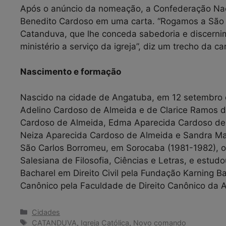
Após o anúncio da nomeação, a Confederação Nac
Benedito Cardoso em uma carta. “Rogamos a São
Catanduva, que lhe conceda sabedoria e discerni
ministério a serviço da igreja”, diz um trecho da ca
Nascimento e formação
Nascido na cidade de Angatuba, em 12 setembro d
Adelino Cardoso de Almeida e de Clarice Ramos de 
Cardoso de Almeida, Edma Aparecida Cardoso de 
Neiza Aparecida Cardoso de Almeida e Sandra Mari
São Carlos Borromeu, em Sorocaba (1981-1982), o
Salesiana de Filosofia, Ciências e Letras, e estudo
Bacharel em Direito Civil pela Fundação Karning Ba
Canônico pela Faculdade de Direito Canônico da A
Categorias
Cidades
Tags
CATANDUVA
,
Igreja Católica
,
Novo comando