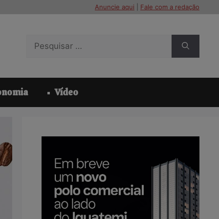
Anuncie aqui
|
Fale com a redação
Pesquisar
por:
onomia
Vídeo