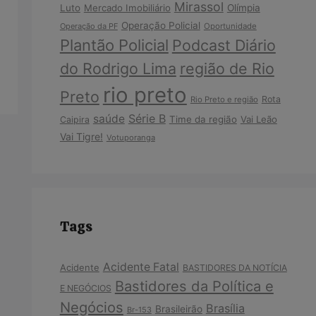
Mirassol
Luto
Mercado Imobiliário
Olímpia
Operação Policial
Operação da PF
Oportunidade
Plantão Policial
Podcast Diário
do Rodrigo Lima
região de Rio
rio preto
Preto
Rota
Rio Preto e região
Série B
saúde
Time da região
Vai Leão
Caipira
Vai Tigre!
Votuporanga
Tags
Acidente Fatal
Acidente
BASTIDORES DA NOTÍCIA
Bastidores da Política e
E NEGÓCIOS
Negócios
Brasília
Brasileirão
Br-153