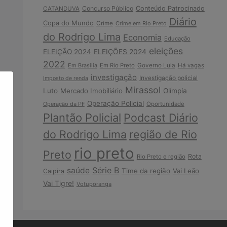
Concurso Público
Conteúdo Patrocinado
CATANDUVA
Diário
Copa do Mundo
Crime
Crime em Rio Preto
do Rodrigo Lima
Economia
Educação
eleições
ELEIÇÃO 2024
ELEIÇÕES 2024
2022
Em Brasília
Em Rio Preto
Governo Lula
Há vagas
investigação
Investigação policial
Imposto de renda
Mirassol
Luto
Mercado Imobiliário
Olímpia
Operação Policial
Operação da PF
Oportunidade
Plantão Policial
Podcast Diário
do Rodrigo Lima
região de Rio
rio preto
Preto
Rota
Rio Preto e região
Série B
saúde
Time da região
Vai Leão
Caipira
Vai Tigre!
Votuporanga