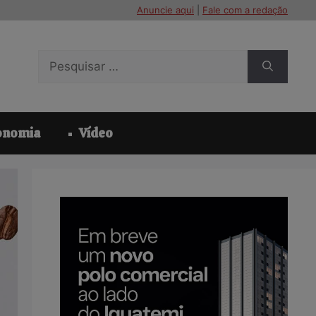
Anuncie aqui
|
Fale com a redação
Pesquisar
por:
onomia
Vídeo