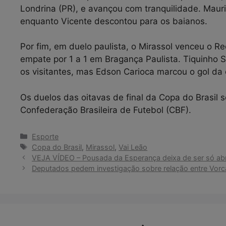
Londrina (PR), e avançou com tranquilidade. Mauric
enquanto Vicente descontou para os baianos.
Por fim, em duelo paulista, o Mirassol venceu o Re
empate por 1 a 1 em Bragança Paulista. Tiquinho 
os visitantes, mas Edson Carioca marcou o gol da c
Os duelos das oitavas de final da Copa do Brasil s
Confederação Brasileira de Futebol (CBF).
Categorias
Esporte
Tags
Copa do Brasil
,
Mirassol
,
Vai Leão
VEJA VÍDEO – Pousada da Esperança deixa de ser só abr
Deputados pedem investigação sobre relação entre Vorca