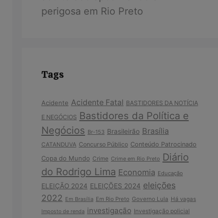
perigosa em Rio Preto
Tags
Acidente Fatal
Acidente
BASTIDORES DA NOTÍCIA
Bastidores da Política e
E NEGÓCIOS
Negócios
Brasília
Brasileirão
Br-153
Concurso Público
Conteúdo Patrocinado
CATANDUVA
Diário
Copa do Mundo
Crime
Crime em Rio Preto
do Rodrigo Lima
Economia
Educação
eleições
ELEIÇÃO 2024
ELEIÇÕES 2024
2022
Em Brasília
Em Rio Preto
Governo Lula
Há vagas
investigação
Investigação policial
Imposto de renda