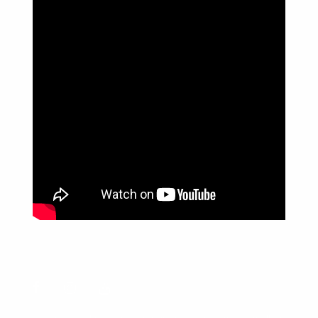
Política de Privacidade
Informações
Anuncie aqui
Fale conosco
rodrigolimajornalista1978@gmail.com
WhatsApp: (17) 99268-0565
Siga-me nas redes sociais