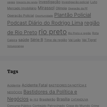
investigação
Luto
Investigação policial
vagas
Imposto de renda
Mirassol
Mercado Imobiliário
Olímpia
Operação da PF
Plantão Policial
Operação Policial
Oportunidade
Podcast Diário do Rodrigo Lima
região
rio preto
de Rio Preto
Rota
Rio Preto e região
Série B
saúde
Vai Tigre!
Time da região
Vai Leão
Caipira
Votuporanga
Tags
Acidente Fatal
Acidente
BASTIDORES DA NOTÍCIA E
Bastidores da Política e
NEGÓCIOS
Negócios
Brasília
Brasileirão
Br-153
CATANDUVA
Copa do Mundo
Concurso Público
Conteúdo Patrocinado
Crime