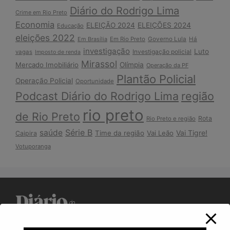
Diário do Rodrigo Lima
Crime em Rio Preto
Economia
ELEIÇÃO 2024
ELEIÇÕES 2024
Educação
eleições 2022
Em Brasília
Em Rio Preto
Governo Lula
Há
investigação
Luto
Investigação policial
vagas
Imposto de renda
Mirassol
Mercado Imobiliário
Olímpia
Operação da PF
Plantão Policial
Operação Policial
Oportunidade
Podcast Diário do Rodrigo Lima
região
rio preto
de Rio Preto
Rota
Rio Preto e região
Série B
saúde
Vai Tigre!
Time da região
Vai Leão
Caipira
Votuporanga