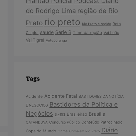
Plantão Policial
Podcast Diário
do Rodrigo Lima
região de Rio
rio preto
Preto
Rota
Rio Preto e região
Série B
saúde
Time da região
Vai Leão
Caipira
Vai Tigre!
Votuporanga
Tags
Acidente Fatal
Acidente
BASTIDORES DA NOTÍCIA
Bastidores da Política e
E NEGÓCIOS
Negócios
Brasília
Brasileirão
Br-153
Concurso Público
Conteúdo Patrocinado
CATANDUVA
Diário
Copa do Mundo
Crime
Crime em Rio Preto