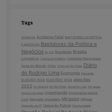
Tags
Acidente Fatal
Acidente
BASTIDORES DA NOTÍCIA
Bastidores da Política e
E NEGÓCIOS
Negócios
Brasília
Brasileirão
Br-153
Concurso Público
Conteúdo Patrocinado
CATANDUVA
Diário
Copa do Mundo
Crime
Crime em Rio Preto
do Rodrigo Lima
Economia
Educação
eleições
ELEIÇÃO 2024
ELEIÇÕES 2024
2022
Em Brasília
Em Rio Preto
Governo Lula
Há vagas
investigação
Investigação policial
Imposto de renda
Mirassol
Luto
Mercado Imobiliário
Olímpia
Operação Policial
Operação da PF
Oportunidade