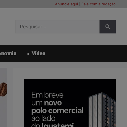
Anuncie aqui
|
Fale com a redação
Pesquisar
por:
onomia
Vídeo