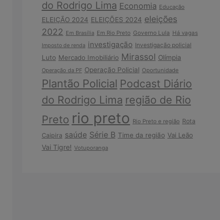
do Rodrigo Lima
Economia
Educação
eleições
ELEIÇÃO 2024
ELEIÇÕES 2024
2022
Em Brasília
Em Rio Preto
Governo Lula
Há vagas
investigação
Investigação policial
Imposto de renda
Mirassol
Luto
Mercado Imobiliário
Olímpia
Operação Policial
Operação da PF
Oportunidade
Plantão Policial
Podcast Diário
do Rodrigo Lima
região de Rio
rio preto
Preto
Rota
Rio Preto e região
Série B
saúde
Time da região
Vai Leão
Caipira
Vai Tigre!
Votuporanga