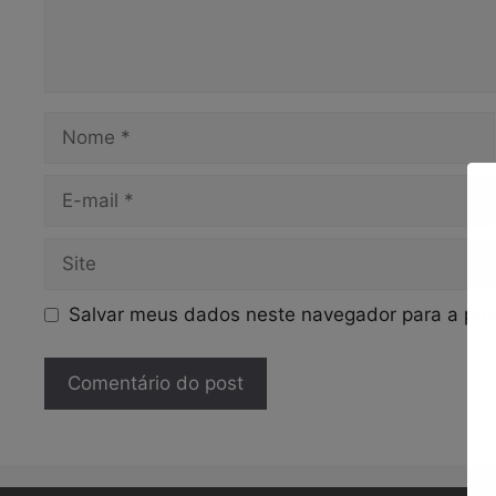
Nome
E-
mail
Site
Salvar meus dados neste navegador para a pró