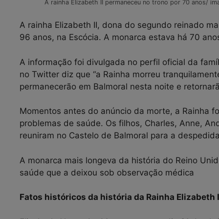
A rainha Elizabeth II permaneceu no trono por 70 anos/ im
A rainha Elizabeth II, dona do segundo reinado mais
96 anos, na Escócia. A monarca estava há 70 ano
A informação foi divulgada no perfil oficial da fam
no Twitter diz que “a Rainha morreu tranquilament
permanecerão em Balmoral nesta noite e retornar
Momentos antes do anúncio da morte, a Rainha fo
problemas de saúde. Os filhos, Charles, Anne, And
reuniram no Castelo de Balmoral para a despedid
A monarca mais longeva da história do Reino Unid
saúde que a deixou sob observação médica
Fatos históricos da história da Rainha Elizabeth I