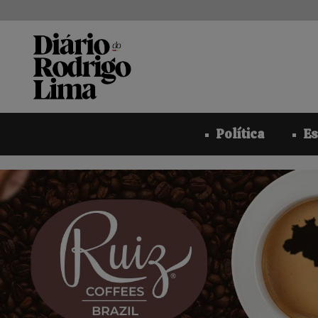
Pular
para
o
conteúdo
Política
Es