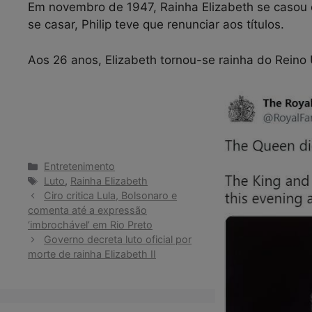
Em novembro de 1947, Rainha Elizabeth se casou c
se casar, Philip teve que renunciar aos títulos.
Aos 26 anos, Elizabeth tornou-se rainha do Reino U
Categorias
Entretenimento
Tags
Luto
,
Rainha Elizabeth
Ciro critica Lula, Bolsonaro e
comenta até a expressão
‘imbrochável’ em Rio Preto
Governo decreta luto oficial por
morte de rainha Elizabeth II