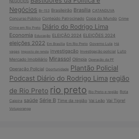
Bastidores da Política e
NEGÓCIOS
Negócios
Brasília
Brasileirão
Br-153
CATANDUVA
Copa do Mundo
Concurso Público
Conteúdo Patrocinado
Crime
Diário do Rodrigo Lima
Crime em Rio Preto
Economia
ELEIÇÃO 2024
ELEIÇÕES 2024
Educação
eleições 2022
Em Brasília
Em Rio Preto
Governo Lula
Há
investigação
Luto
Investigação policial
vagas
Imposto de renda
Mirassol
Mercado Imobiliário
Olímpia
Operação da PF
Plantão Policial
Operação Policial
Oportunidade
Podcast Diário do Rodrigo Lima
região
rio preto
de Rio Preto
Rota
Rio Preto e região
Série B
saúde
Vai Tigre!
Time da região
Vai Leão
Caipira
Votuporanga