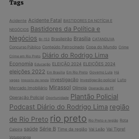
Tags
Acidente Fatal
Acidente
BASTIDORES DA NOTÍCIA E
Bastidores da Política e
NEGÓCIOS
Negócios
Brasília
Brasileirão
Br-153
CATANDUVA
Copa do Mundo
Concurso Público
Conteúdo Patrocinado
Crime
Diário do Rodrigo Lima
Crime em Rio Preto
Economia
ELEIÇÃO 2024
ELEIÇÕES 2024
Educação
eleições 2022
Em Brasília
Em Rio Preto
Governo Lula
Há
investigação
Luto
Investigação policial
vagas
Imposto de renda
Mirassol
Mercado Imobiliário
Olímpia
Operação da PF
Plantão Policial
Operação Policial
Oportunidade
Podcast Diário do Rodrigo Lima
região
rio preto
de Rio Preto
Rota
Rio Preto e região
Série B
saúde
Vai Tigre!
Time da região
Vai Leão
Caipira
Votuporanga