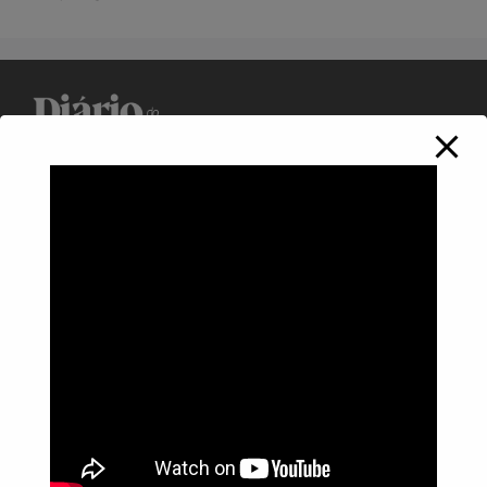
Política de Privacidade
Informações
Anuncie aqui
Fale conosco
rodrigolimajornalista1978@gmail.com
WhatsApp: (17) 99268-0565