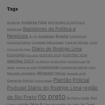
Tags
Acidente Fatal
Acidente
BASTIDORES DA NOTÍCIA E
Bastidores da Política e
NEGÓCIOS
Negócios
Brasília
Brasileirão
Br-153
CATANDUVA
Copa do Mundo
Concurso Público
Conteúdo Patrocinado
Crime
Diário do Rodrigo Lima
Crime em Rio Preto
Economia
ELEIÇÃO 2024
ELEIÇÕES 2024
Educação
eleições 2022
Em Brasília
Em Rio Preto
Governo Lula
Há
investigação
Luto
Investigação policial
vagas
Imposto de renda
Mirassol
Mercado Imobiliário
Olímpia
Operação da PF
Plantão Policial
Operação Policial
Oportunidade
Podcast Diário do Rodrigo Lima
região
rio preto
de Rio Preto
Rota
Rio Preto e região
Série B
saúde
Vai Tigre!
Time da região
Vai Leão
Caipira