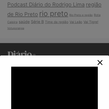
Podcast Diário do Rodrigo Lima
região
rio preto
de Rio Preto
Rota
Rio Preto e região
Série B
saúde
Vai Tigre!
Time da região
Vai Leão
Caipira
Votuporanga
Política de Privacidade
Informações