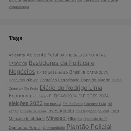
Votuporanga
Tags
Acidente Fatal
Acidente
BASTIDORES DA NOTÍCIA E
Bastidores da Política e
NEGÓCIOS
Negócios
Brasília
Brasileirão
Br-153
CATANDUVA
Copa do Mundo
Concurso Público
Conteúdo Patrocinado
Crime
Diário do Rodrigo Lima
Crime em Rio Preto
Economia
ELEIÇÃO 2024
ELEIÇÕES 2024
Educação
eleições 2022
Em Brasília
Em Rio Preto
Governo Lula
Há
investigação
Luto
Investigação policial
vagas
Imposto de renda
Mirassol
Mercado Imobiliário
Olímpia
Operação da PF
Plantão Policial
Operação Policial
Oportunidade