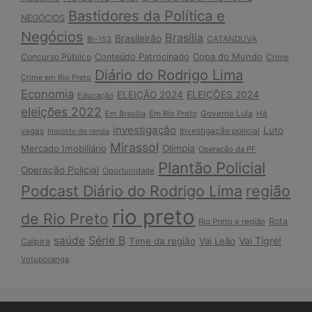
Bastidores da Política e
NEGÓCIOS
Negócios
Brasília
Brasileirão
Br-153
CATANDUVA
Copa do Mundo
Concurso Público
Conteúdo Patrocinado
Crime
Diário do Rodrigo Lima
Crime em Rio Preto
Economia
ELEIÇÃO 2024
ELEIÇÕES 2024
Educação
eleições 2022
Em Brasília
Em Rio Preto
Governo Lula
Há
investigação
Luto
Investigação policial
vagas
Imposto de renda
Mirassol
Mercado Imobiliário
Olímpia
Operação da PF
Plantão Policial
Operação Policial
Oportunidade
Podcast Diário do Rodrigo Lima
região
rio preto
de Rio Preto
Rota
Rio Preto e região
Série B
saúde
Vai Tigre!
Time da região
Vai Leão
Caipira
Votuporanga