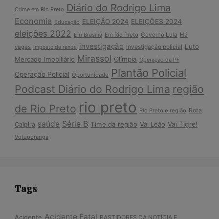
Diário do Rodrigo Lima
Crime em Rio Preto
Economia
ELEIÇÃO 2024
ELEIÇÕES 2024
Educação
eleições 2022
Em Brasília
Em Rio Preto
Governo Lula
Há
investigação
Luto
Investigação policial
vagas
Imposto de renda
Mirassol
Mercado Imobiliário
Olímpia
Operação da PF
Plantão Policial
Operação Policial
Oportunidade
Podcast Diário do Rodrigo Lima
região
rio preto
de Rio Preto
Rota
Rio Preto e região
Série B
saúde
Vai Tigre!
Time da região
Vai Leão
Caipira
Votuporanga
Tags
Acidente Fatal
Acidente
BASTIDORES DA NOTÍCIA E