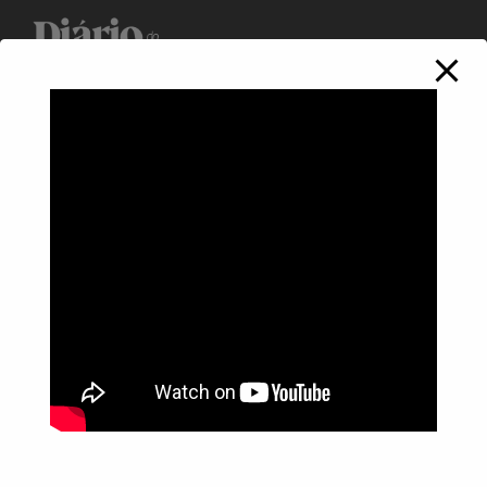
Política de Privacidade
Informações
Anuncie aqui
Fale conosco
rodrigolimajornalista1978@gmail.com
WhatsApp: (17) 99268-0565
Siga-me nas redes sociais