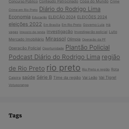
Copa do Mundo
Concurso Público
Conteúdo Patrocinado
Crime
Diário do Rodrigo Lima
Crime em Rio Preto
Economia
ELEIÇÃO 2024
ELEIÇÕES 2024
Educação
eleições 2022
Em Brasília
Em Rio Preto
Governo Lula
Há
investigação
Luto
Investigação policial
vagas
Imposto de renda
Mirassol
Mercado Imobiliário
Olímpia
Operação da PF
Plantão Policial
Operação Policial
Oportunidade
Podcast Diário do Rodrigo Lima
região
rio preto
de Rio Preto
Rota
Rio Preto e região
Série B
saúde
Vai Tigre!
Time da região
Vai Leão
Caipira
Votuporanga
Tags