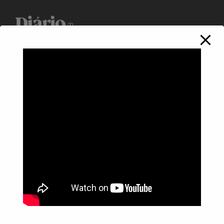
Política de Privacidade
Informações
Anuncie aqui
Fale conosco
rodrigolimajornalista1978@gmail.com
WhatsApp: (17) 99268-0565
Siga-me nas redes sociais