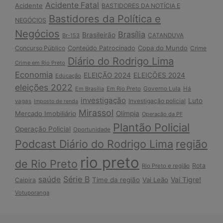
Acidente Fatal
Acidente
BASTIDORES DA NOTÍCIA E
Bastidores da Política e
NEGÓCIOS
Negócios
Brasília
Brasileirão
Br-153
CATANDUVA
Copa do Mundo
Concurso Público
Conteúdo Patrocinado
Crime
Diário do Rodrigo Lima
Crime em Rio Preto
Economia
ELEIÇÃO 2024
ELEIÇÕES 2024
Educação
eleições 2022
Em Brasília
Em Rio Preto
Governo Lula
Há
investigação
Luto
Investigação policial
vagas
Imposto de renda
Mirassol
Mercado Imobiliário
Olímpia
Operação da PF
Plantão Policial
Operação Policial
Oportunidade
Podcast Diário do Rodrigo Lima
região
rio preto
de Rio Preto
Rota
Rio Preto e região
Série B
saúde
Vai Tigre!
Time da região
Vai Leão
Caipira
Votuporanga