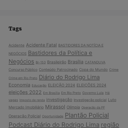
Tags
Acidente Fatal
Acidente
BASTIDORES DA NOTÍCIA E
Bastidores da Política e
NEGÓCIOS
Negócios
Brasília
Brasileirão
Br-153
CATANDUVA
Copa do Mundo
Concurso Público
Conteúdo Patrocinado
Crime
Diário do Rodrigo Lima
Crime em Rio Preto
Economia
ELEIÇÃO 2024
ELEIÇÕES 2024
Educação
eleições 2022
Em Brasília
Em Rio Preto
Governo Lula
Há
investigação
Luto
Investigação policial
vagas
Imposto de renda
Mirassol
Mercado Imobiliário
Olímpia
Operação da PF
Plantão Policial
Operação Policial
Oportunidade
Podcast Diário do Rodrigo Lima
região