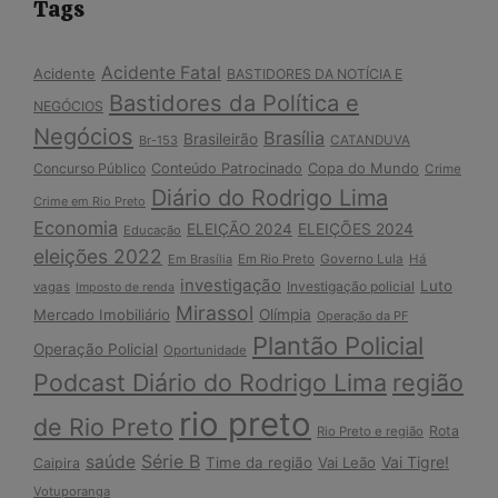
Tags
Acidente Fatal
Acidente
BASTIDORES DA NOTÍCIA E
Bastidores da Política e
NEGÓCIOS
Negócios
Brasília
Brasileirão
Br-153
CATANDUVA
Copa do Mundo
Concurso Público
Conteúdo Patrocinado
Crime
Diário do Rodrigo Lima
Crime em Rio Preto
Economia
ELEIÇÃO 2024
ELEIÇÕES 2024
Educação
eleições 2022
Em Brasília
Em Rio Preto
Governo Lula
Há
investigação
Luto
Investigação policial
vagas
Imposto de renda
Mirassol
Mercado Imobiliário
Olímpia
Operação da PF
Plantão Policial
Operação Policial
Oportunidade
Podcast Diário do Rodrigo Lima
região
rio preto
de Rio Preto
Rota
Rio Preto e região
Série B
saúde
Vai Tigre!
Time da região
Vai Leão
Caipira
Votuporanga