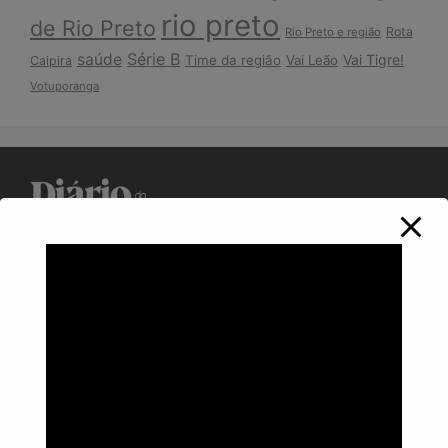
rio preto
de Rio Preto
Rota
Rio Preto e região
Série B
saúde
Vai Tigre!
Time da região
Vai Leão
Caipira
Votuporanga
Política de Privacidade
Informações
Anuncie aqui
Fale conosco