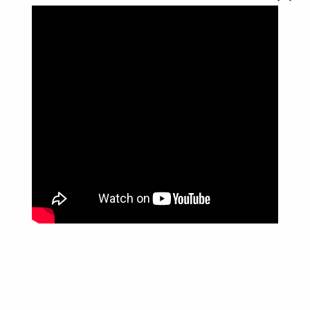
Política de Privacidade
Informações
Anuncie aqui
Fale conosco
rodrigolimajornalista1978@gmail.com
WhatsApp: (17) 99268-0565
Siga-me nas redes sociais