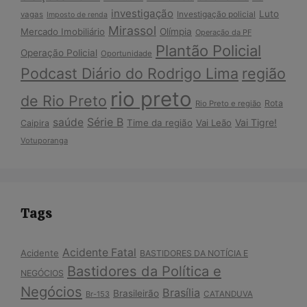
investigação
Luto
Investigação policial
vagas
Imposto de renda
Mirassol
Mercado Imobiliário
Olímpia
Operação da PF
Plantão Policial
Operação Policial
Oportunidade
Podcast Diário do Rodrigo Lima
região
rio preto
de Rio Preto
Rota
Rio Preto e região
Série B
saúde
Vai Tigre!
Time da região
Vai Leão
Caipira
Votuporanga
Tags
Acidente Fatal
Acidente
BASTIDORES DA NOTÍCIA E
Bastidores da Política e
NEGÓCIOS
Negócios
Brasília
Brasileirão
Br-153
CATANDUVA