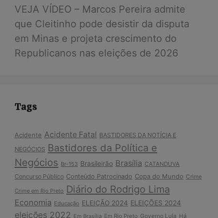
VEJA VÍDEO – Marcos Pereira admite
que Cleitinho pode desistir da disputa
em Minas e projeta crescimento do
Republicanos nas eleições de 2026
Tags
Acidente Fatal
Acidente
BASTIDORES DA NOTÍCIA E
Bastidores da Política e
NEGÓCIOS
Negócios
Brasília
Brasileirão
Br-153
CATANDUVA
Copa do Mundo
Concurso Público
Conteúdo Patrocinado
Crime
Diário do Rodrigo Lima
Crime em Rio Preto
Economia
ELEIÇÃO 2024
ELEIÇÕES 2024
Educação
eleições 2022
Em Brasília
Em Rio Preto
Governo Lula
Há