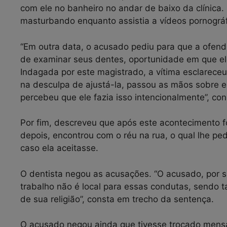
com ele no banheiro no andar de baixo da clínica.
masturbando enquanto assistia a vídeos pornográf
“Em outra data, o acusado pediu para que a ofend
de examinar seus dentes, oportunidade em que el
Indagada por este magistrado, a vítima esclareceu
na desculpa de ajustá-la, passou as mãos sobre el
percebeu que ele fazia isso intencionalmente”, co
Por fim, descreveu que após este acontecimento f
depois, encontrou com o réu na rua, o qual lhe pedi
caso ela aceitasse.
O dentista negou as acusações. “O acusado, por s
trabalho não é local para essas condutas, sendo t
de sua religião”, consta em trecho da sentença.
O acusado negou ainda que tivesse trocado mens