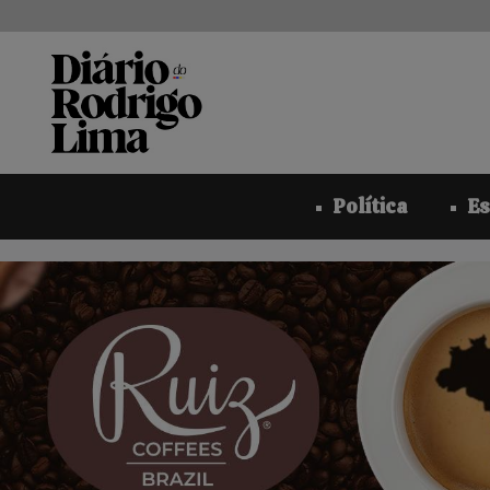
Pular
para
o
conteúdo
Política
Es