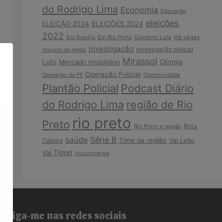
do Rodrigo Lima
Economia
Educação
eleições
ELEIÇÃO 2024
ELEIÇÕES 2024
2022
Em Brasília
Em Rio Preto
Governo Lula
Há vagas
investigação
Investigação policial
Imposto de renda
Mirassol
Luto
Mercado Imobiliário
Olímpia
Operação Policial
Operação da PF
Oportunidade
Plantão Policial
Podcast Diário
do Rodrigo Lima
região de Rio
rio preto
Preto
Rota
Rio Preto e região
Série B
saúde
Time da região
Vai Leão
Caipira
Vai Tigre!
Votuporanga
Siga-me nas redes sociais