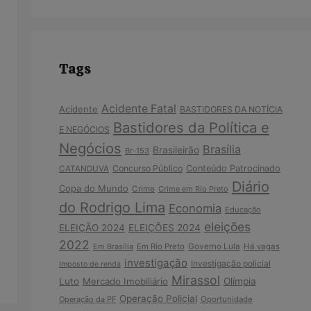
Tags
Acidente Fatal
Acidente
BASTIDORES DA NOTÍCIA
Bastidores da Política e
E NEGÓCIOS
Negócios
Brasília
Brasileirão
Br-153
Concurso Público
Conteúdo Patrocinado
CATANDUVA
Diário
Copa do Mundo
Crime
Crime em Rio Preto
do Rodrigo Lima
Economia
Educação
eleições
ELEIÇÃO 2024
ELEIÇÕES 2024
2022
Em Brasília
Em Rio Preto
Governo Lula
Há vagas
investigação
Investigação policial
Imposto de renda
Mirassol
Luto
Mercado Imobiliário
Olímpia
Operação Policial
Operação da PF
Oportunidade