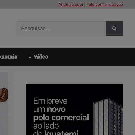
Anuncie aqui
|
Fale com a redação
Pesquisar
por:
onomia
Vídeo