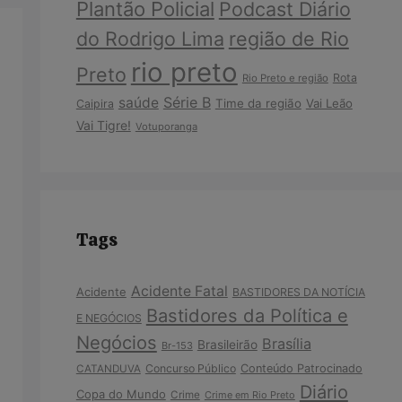
Plantão Policial
Podcast Diário
do Rodrigo Lima
região de Rio
rio preto
Preto
Rota
Rio Preto e região
Série B
saúde
Time da região
Vai Leão
Caipira
Vai Tigre!
Votuporanga
Tags
Acidente Fatal
Acidente
BASTIDORES DA NOTÍCIA
Bastidores da Política e
E NEGÓCIOS
Negócios
Brasília
Brasileirão
Br-153
Concurso Público
Conteúdo Patrocinado
CATANDUVA
Diário
Copa do Mundo
Crime
Crime em Rio Preto