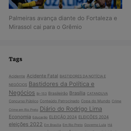
Palmeiras avança diante do Fortaleza e
Mirassol cai para o Grêmio
Tags
Acidente Fatal
Acidente
BASTIDORES DA NOTÍCIA E
Bastidores da Política e
NEGÓCIOS
Negócios
Brasília
Brasileirão
Br-153
CATANDUVA
Copa do Mundo
Concurso Público
Conteúdo Patrocinado
Crime
Diário do Rodrigo Lima
Crime em Rio Preto
Economia
ELEIÇÃO 2024
ELEIÇÕES 2024
Educação
eleições 2022
Em Brasília
Em Rio Preto
Governo Lula
Há