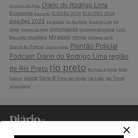
Diário do Rodrigo Lima
Crime em Rio Preto
Economia
ELEIÇÃO 2024
ELEIÇÕES 2024
Educação
eleições 2022
Em Brasília
Em Rio Preto
Governo Lula
Há
investigação
Luto
Investigação policial
vagas
Imposto de renda
Mirassol
Mercado Imobiliário
Olímpia
Operação da PF
Plantão Policial
Operação Policial
Oportunidade
Podcast Diário do Rodrigo Lima
região
rio preto
de Rio Preto
Rota
Rio Preto e região
Série B
saúde
Vai Tigre!
Time da região
Vai Leão
Caipira
Votuporanga