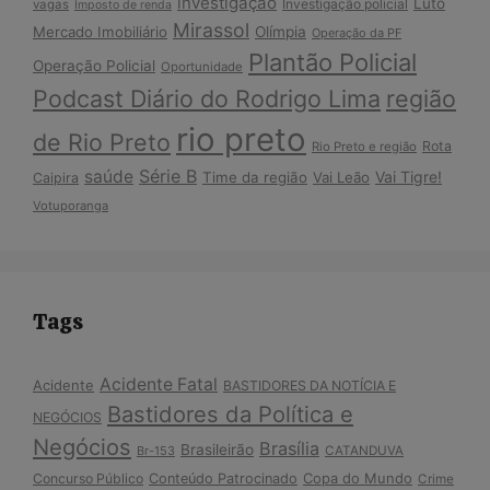
investigação
Luto
Investigação policial
vagas
Imposto de renda
Mirassol
Mercado Imobiliário
Olímpia
Operação da PF
Plantão Policial
Operação Policial
Oportunidade
Podcast Diário do Rodrigo Lima
região
rio preto
de Rio Preto
Rota
Rio Preto e região
Série B
saúde
Vai Tigre!
Time da região
Vai Leão
Caipira
Votuporanga
Tags
Acidente Fatal
Acidente
BASTIDORES DA NOTÍCIA E
Bastidores da Política e
NEGÓCIOS
Negócios
Brasília
Brasileirão
Br-153
CATANDUVA
Copa do Mundo
Concurso Público
Conteúdo Patrocinado
Crime