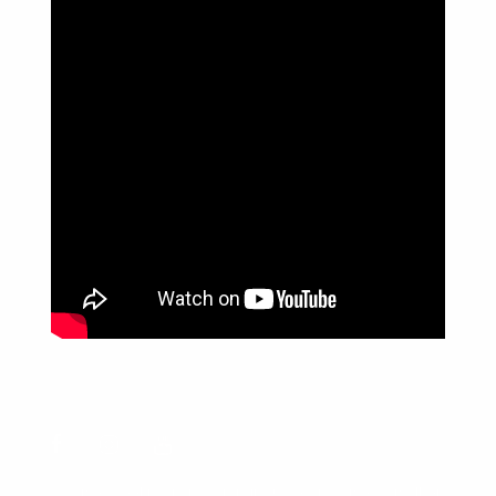
Política de Privacidade
Informações
Anuncie aqui
Fale conosco
rodrigolimajornalista1978@gmail.com
WhatsApp: (17) 99268-0565
Siga-me nas redes sociais
Usamos cookies para garantir que oferecemos a melhor