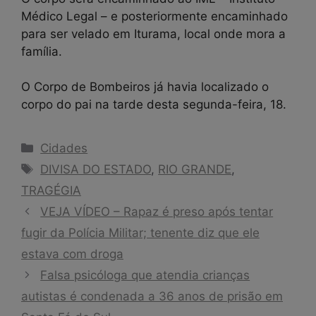
Médico Legal – e posteriormente encaminhado
para ser velado em Iturama, local onde mora a
família.
O Corpo de Bombeiros já havia localizado o
corpo do pai na tarde desta segunda-feira, 18.
Categorias
Cidades
Tags
DIVISA DO ESTADO
,
RIO GRANDE
,
TRAGÉGIA
VEJA VÍDEO – Rapaz é preso após tentar
fugir da Polícia Militar; tenente diz que ele
estava com droga
Falsa psicóloga que atendia crianças
autistas é condenada a 36 anos de prisão em