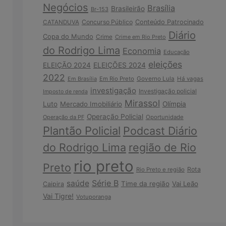
Negócios
Brasília
Brasileirão
Br-153
Concurso Público
Conteúdo Patrocinado
CATANDUVA
Diário
Copa do Mundo
Crime
Crime em Rio Preto
do Rodrigo Lima
Economia
Educação
eleições
ELEIÇÃO 2024
ELEIÇÕES 2024
2022
Em Brasília
Em Rio Preto
Governo Lula
Há vagas
investigação
Investigação policial
Imposto de renda
Mirassol
Luto
Mercado Imobiliário
Olímpia
Operação Policial
Operação da PF
Oportunidade
Plantão Policial
Podcast Diário
do Rodrigo Lima
região de Rio
rio preto
Preto
Rota
Rio Preto e região
Série B
saúde
Time da região
Vai Leão
Caipira
Vai Tigre!
Votuporanga