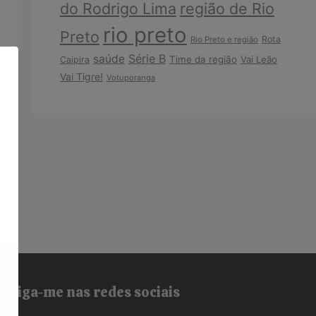
do Rodrigo Lima
região de Rio
rio preto
Preto
Rota
Rio Preto e região
Série B
saúde
Time da região
Vai Leão
Caipira
Vai Tigre!
Votuporanga
Siga-me nas redes sociais