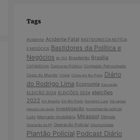
Tags
Acidente Fatal
Acidente
BASTIDORES DA NOTÍCIA
Bastidores da Política e
E NEGÓCIOS
Negócios
Brasília
Brasileirão
Br-153
Concurso Público
Conteúdo Patrocinado
CATANDUVA
Diário
Copa do Mundo
Crime
Crime em Rio Preto
do Rodrigo Lima
Economia
Educação
eleições
ELEIÇÃO 2024
ELEIÇÕES 2024
2022
Em Brasília
Em Rio Preto
Governo Lula
Há vagas
investigação
Investigação policial
Imposto de renda
Mirassol
Luto
Mercado Imobiliário
Olímpia
Operação Policial
Operação da PF
Oportunidade
Plantão Policial
Podcast Diário