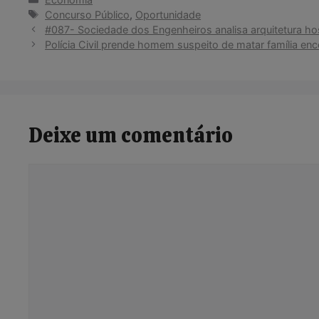
Tags
Concurso Público
,
Oportunidade
#087- Sociedade dos Engenheiros analisa arquitetura host
Polícia Civil prende homem suspeito de matar família en
Deixe um comentário
Comentário