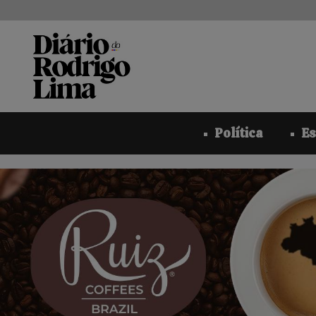
Pular
para
o
conteúdo
Política
Es