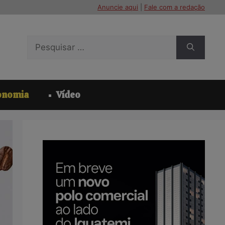
Anuncie aqui
|
Fale com a redação
Pesquisar
por:
onomia
Vídeo