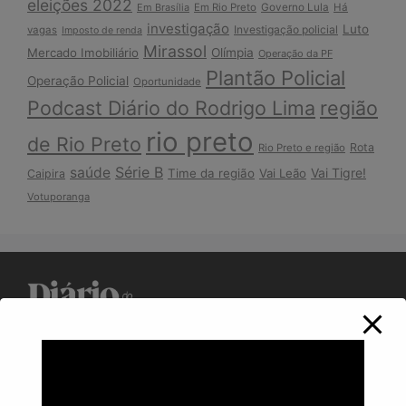
eleições 2022
Em Brasília
Em Rio Preto
Governo Lula
Há
investigação
Luto
Investigação policial
vagas
Imposto de renda
Mirassol
Mercado Imobiliário
Olímpia
Operação da PF
Plantão Policial
Operação Policial
Oportunidade
Podcast Diário do Rodrigo Lima
região
rio preto
de Rio Preto
Rota
Rio Preto e região
Série B
saúde
Vai Tigre!
Time da região
Vai Leão
Caipira
Votuporanga
Política de Privacidade