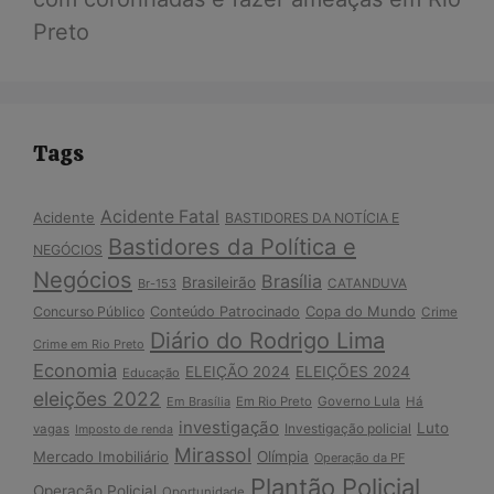
Preto
Tags
Acidente Fatal
Acidente
BASTIDORES DA NOTÍCIA E
Bastidores da Política e
NEGÓCIOS
Negócios
Brasília
Brasileirão
Br-153
CATANDUVA
Copa do Mundo
Concurso Público
Conteúdo Patrocinado
Crime
Diário do Rodrigo Lima
Crime em Rio Preto
Economia
ELEIÇÃO 2024
ELEIÇÕES 2024
Educação
eleições 2022
Em Brasília
Em Rio Preto
Governo Lula
Há
investigação
Luto
Investigação policial
vagas
Imposto de renda
Mirassol
Mercado Imobiliário
Olímpia
Operação da PF
Plantão Policial
Operação Policial
Oportunidade