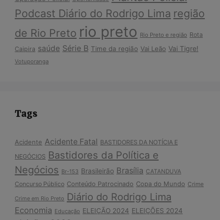
Podcast Diário do Rodrigo Lima
região
rio preto
de Rio Preto
Rota
Rio Preto e região
Série B
saúde
Vai Tigre!
Time da região
Vai Leão
Caipira
Votuporanga
Tags
Acidente Fatal
Acidente
BASTIDORES DA NOTÍCIA E
Bastidores da Política e
NEGÓCIOS
Negócios
Brasília
Brasileirão
Br-153
CATANDUVA
Copa do Mundo
Concurso Público
Conteúdo Patrocinado
Crime
Diário do Rodrigo Lima
Crime em Rio Preto
Economia
ELEIÇÃO 2024
ELEIÇÕES 2024
Educação