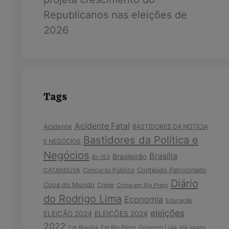
Republicanos nas eleições de
2026
Tags
Acidente Fatal
Acidente
BASTIDORES DA NOTÍCIA
Bastidores da Política e
E NEGÓCIOS
Negócios
Brasília
Brasileirão
Br-153
Concurso Público
Conteúdo Patrocinado
CATANDUVA
Diário
Copa do Mundo
Crime
Crime em Rio Preto
do Rodrigo Lima
Economia
Educação
eleições
ELEIÇÃO 2024
ELEIÇÕES 2024
2022
Em Brasília
Em Rio Preto
Governo Lula
Há vagas