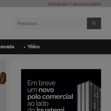
Anuncie aqui
|
Fale com a redação
Pesquisar
por:
onomia
Vídeo