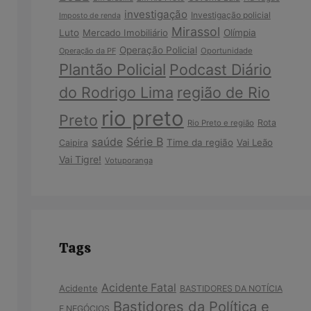
investigação
Investigação policial
Imposto de renda
Mirassol
Luto
Mercado Imobiliário
Olímpia
Operação Policial
Operação da PF
Oportunidade
Plantão Policial
Podcast Diário
do Rodrigo Lima
região de Rio
rio preto
Preto
Rota
Rio Preto e região
Série B
saúde
Time da região
Vai Leão
Caipira
Vai Tigre!
Votuporanga
Tags
Acidente Fatal
Acidente
BASTIDORES DA NOTÍCIA
Bastidores da Política e
E NEGÓCIOS