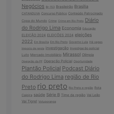
Negócios
Brasília
Brasileirão
Br-153
Concurso Público
Conteúdo Patrocinado
CATANDUVA
Diário
Copa do Mundo
Crime
Crime em Rio Preto
do Rodrigo Lima
Economia
Educação
eleições
ELEIÇÃO 2024
ELEIÇÕES 2024
2022
Em Brasília
Em Rio Preto
Governo Lula
Há vagas
investigação
Investigação policial
Imposto de renda
Mirassol
Luto
Mercado Imobiliário
Olímpia
Operação Policial
Operação da PF
Oportunidade
Plantão Policial
Podcast Diário
do Rodrigo Lima
região de Rio
rio preto
Preto
Rota
Rio Preto e região
Série B
saúde
Time da região
Vai Leão
Caipira
Vai Tigre!
Votuporanga