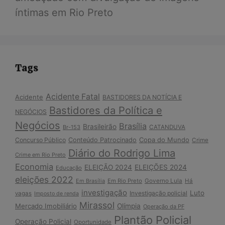
íntimas em Rio Preto
Tags
Acidente Fatal
Acidente
BASTIDORES DA NOTÍCIA E
Bastidores da Política e
NEGÓCIOS
Negócios
Brasília
Brasileirão
Br-153
CATANDUVA
Copa do Mundo
Concurso Público
Conteúdo Patrocinado
Crime
Diário do Rodrigo Lima
Crime em Rio Preto
Economia
ELEIÇÃO 2024
ELEIÇÕES 2024
Educação
eleições 2022
Em Brasília
Em Rio Preto
Governo Lula
Há
investigação
Luto
Investigação policial
vagas
Imposto de renda
Mirassol
Mercado Imobiliário
Olímpia
Operação da PF
Plantão Policial
Operação Policial
Oportunidade