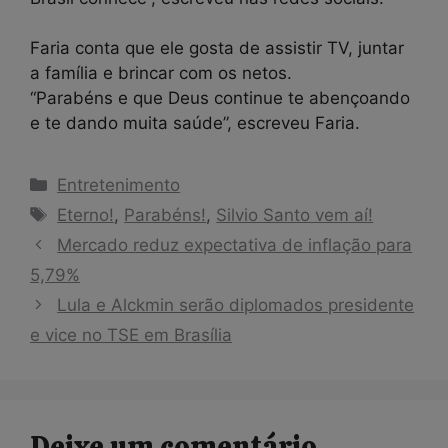
Faria conta que ele gosta de assistir TV, juntar
a família e brincar com os netos.
“Parabéns e que Deus continue te abençoando
e te dando muita saúde”, escreveu Faria.
Categorias
Entretenimento
Tags
Eterno!
,
Parabéns!
,
Silvio Santo vem aí!
Mercado reduz expectativa de inflação para
5,79%
Lula e Alckmin serão diplomados presidente
e vice no TSE em Brasília
Deixe um comentário