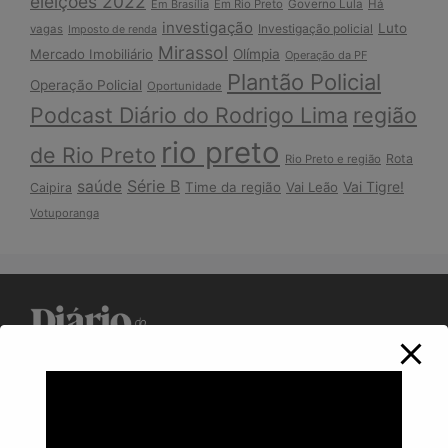
eleições 2022
Em Brasília
Em Rio Preto
Governo Lula
Há
investigação
Luto
Investigação policial
vagas
Imposto de renda
Mirassol
Mercado Imobiliário
Olímpia
Operação da PF
Plantão Policial
Operação Policial
Oportunidade
Podcast Diário do Rodrigo Lima
região
rio preto
de Rio Preto
Rota
Rio Preto e região
Série B
saúde
Vai Tigre!
Time da região
Vai Leão
Caipira
Votuporanga
Política de Privacidade