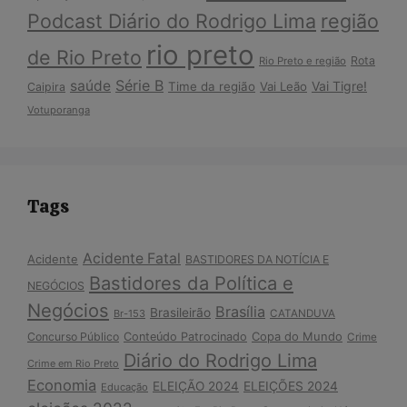
Podcast Diário do Rodrigo Lima
região
rio preto
de Rio Preto
Rota
Rio Preto e região
Série B
saúde
Vai Tigre!
Time da região
Vai Leão
Caipira
Votuporanga
Tags
Acidente Fatal
Acidente
BASTIDORES DA NOTÍCIA E
Bastidores da Política e
NEGÓCIOS
Negócios
Brasília
Brasileirão
Br-153
CATANDUVA
Copa do Mundo
Concurso Público
Conteúdo Patrocinado
Crime
Diário do Rodrigo Lima
Crime em Rio Preto
Economia
ELEIÇÃO 2024
ELEIÇÕES 2024
Educação