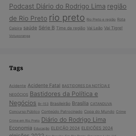
Podcast Diário do Rodrigo Lima
região
rio preto
de Rio Preto
Rota
Rio Preto e região
Série B
saúde
Vai Tigre!
Time da região
Vai Leão
Caipira
Votuporanga
Tags
Acidente Fatal
Acidente
BASTIDORES DA NOTÍCIA E
Bastidores da Política e
NEGÓCIOS
Negócios
Brasília
Brasileirão
Br-153
CATANDUVA
Copa do Mundo
Concurso Público
Conteúdo Patrocinado
Crime
Diário do Rodrigo Lima
Crime em Rio Preto
Economia
ELEIÇÃO 2024
ELEIÇÕES 2024
Educação
eleições 2022