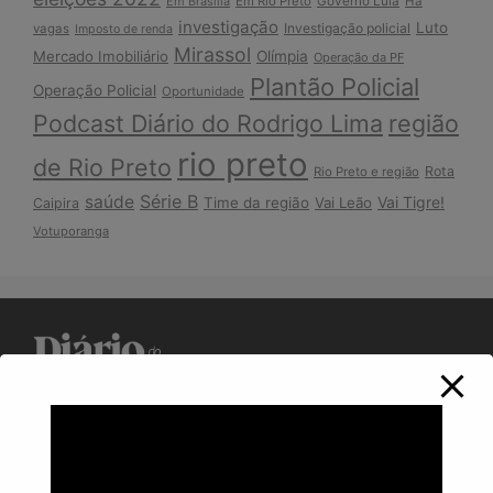
Em Brasília
Em Rio Preto
Governo Lula
Há
investigação
Luto
Investigação policial
vagas
Imposto de renda
Mirassol
Mercado Imobiliário
Olímpia
Operação da PF
Plantão Policial
Operação Policial
Oportunidade
Podcast Diário do Rodrigo Lima
região
rio preto
de Rio Preto
Rota
Rio Preto e região
Série B
saúde
Vai Tigre!
Time da região
Vai Leão
Caipira
Votuporanga
Política de Privacidade