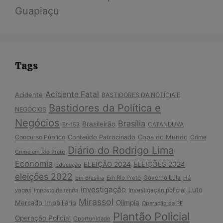
Guapiaçu
Tags
Acidente Fatal
Acidente
BASTIDORES DA NOTÍCIA E
Bastidores da Política e
NEGÓCIOS
Negócios
Brasília
Brasileirão
Br-153
CATANDUVA
Copa do Mundo
Concurso Público
Conteúdo Patrocinado
Crime
Diário do Rodrigo Lima
Crime em Rio Preto
Economia
ELEIÇÃO 2024
ELEIÇÕES 2024
Educação
eleições 2022
Em Brasília
Em Rio Preto
Governo Lula
Há
investigação
Luto
Investigação policial
vagas
Imposto de renda
Mirassol
Mercado Imobiliário
Olímpia
Operação da PF
Plantão Policial
Operação Policial
Oportunidade