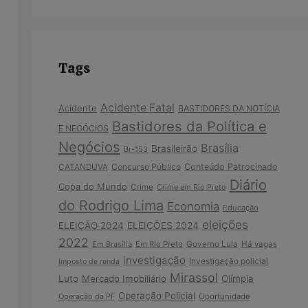
Tags
Acidente Fatal
Acidente
BASTIDORES DA NOTÍCIA
Bastidores da Política e
E NEGÓCIOS
Negócios
Brasília
Brasileirão
Br-153
Concurso Público
Conteúdo Patrocinado
CATANDUVA
Diário
Copa do Mundo
Crime
Crime em Rio Preto
do Rodrigo Lima
Economia
Educação
eleições
ELEIÇÃO 2024
ELEIÇÕES 2024
2022
Em Brasília
Em Rio Preto
Governo Lula
Há vagas
investigação
Investigação policial
Imposto de renda
Mirassol
Luto
Mercado Imobiliário
Olímpia
Operação Policial
Operação da PF
Oportunidade