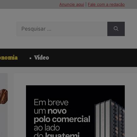
Anuncie aqui
|
Fale com a redação
Pesquisar
por:
onomia
Vídeo