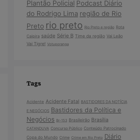
Plantão Policial
Podcast Diário
do Rodrigo Lima
região de Rio
rio preto
Preto
Rota
Rio Preto e região
Série B
saúde
Time da região
Vai Leão
Caipira
Vai Tigre!
Votuporanga
Tags
Acidente Fatal
Acidente
BASTIDORES DA NOTÍCIA
Bastidores da Política e
E NEGÓCIOS
Negócios
Brasília
Brasileirão
Br-153
Concurso Público
Conteúdo Patrocinado
CATANDUVA
Diário
Copa do Mundo
Crime
Crime em Rio Preto