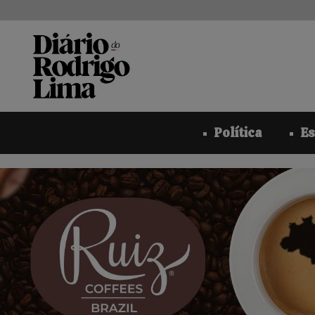
Pular
para
o
conteúdo
Política
Es