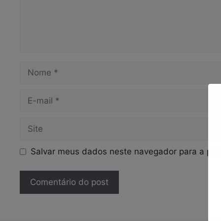
Nome
E-
mail
Site
Salvar meus dados neste navegador para a pró