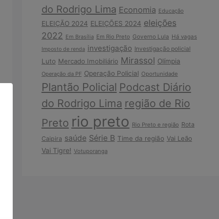
do Rodrigo Lima
Economia
Educação
eleições
ELEIÇÃO 2024
ELEIÇÕES 2024
2022
Em Brasília
Em Rio Preto
Governo Lula
Há vagas
investigação
Investigação policial
Imposto de renda
Mirassol
Luto
Mercado Imobiliário
Olímpia
Operação Policial
Operação da PF
Oportunidade
Plantão Policial
Podcast Diário
do Rodrigo Lima
região de Rio
rio preto
Preto
Rota
Rio Preto e região
Série B
saúde
Time da região
Vai Leão
Caipira
Vai Tigre!
Votuporanga