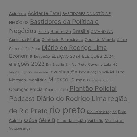
Acidente Fatal
Acidente
BASTIDORES DA NOTÍCIA E
Bastidores da Política e
NEGÓCIOS
Negócios
Brasília
Brasileirão
Br-153
CATANDUVA
Copa do Mundo
Concurso Público
Conteúdo Patrocinado
Crime
Diário do Rodrigo Lima
Crime em Rio Preto
Economia
ELEIÇÃO 2024
ELEIÇÕES 2024
Educação
eleições 2022
Em Brasília
Em Rio Preto
Governo Lula
Há
investigação
Luto
Investigação policial
vagas
Imposto de renda
Mirassol
Mercado Imobiliário
Olímpia
Operação da PF
Plantão Policial
Operação Policial
Oportunidade
Podcast Diário do Rodrigo Lima
região
rio preto
de Rio Preto
Rota
Rio Preto e região
Série B
saúde
Vai Tigre!
Time da região
Vai Leão
Caipira
Votuporanga