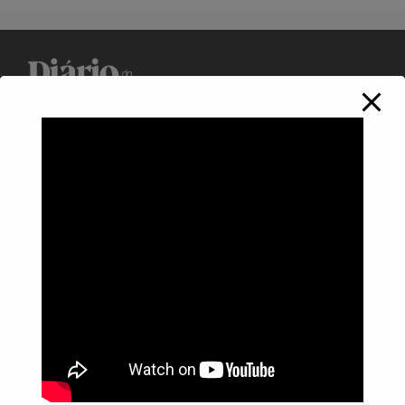
Política de Privacidade
Informações
Anuncie aqui
Fale conosco
rodrigolimajornalista1978@gmail.com
WhatsApp: (17) 99268-0565