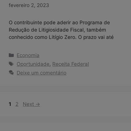
fevereiro 2, 2023
O contribuinte pode aderir ao Programa de
Redução de Litigiosidade Fiscal, também
conhecido como Litígio Zero. O prazo vai até
Categorias
Economia
Tags
Oportunidade
,
Receita Federal
Deixe um comentário
Page
Page
1
2
Next
→