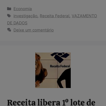
Categorias
Economia
Tags
investigação
,
Receita Federal
,
VAZAMENTO
DE DADOS
Deixe um comentário
Receita libera 1º lote de