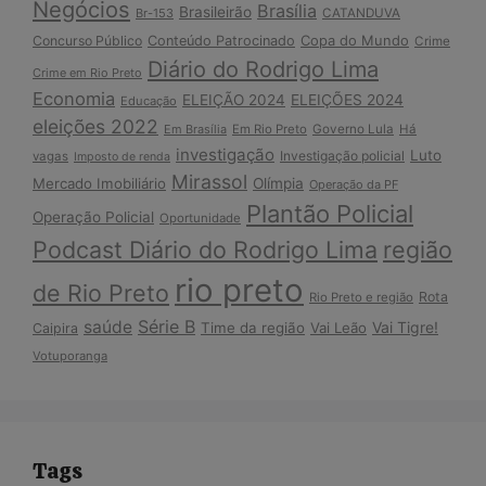
Negócios
Brasília
Brasileirão
Br-153
CATANDUVA
Copa do Mundo
Concurso Público
Conteúdo Patrocinado
Crime
Diário do Rodrigo Lima
Crime em Rio Preto
Economia
ELEIÇÃO 2024
ELEIÇÕES 2024
Educação
eleições 2022
Em Brasília
Em Rio Preto
Governo Lula
Há
investigação
Luto
Investigação policial
vagas
Imposto de renda
Mirassol
Mercado Imobiliário
Olímpia
Operação da PF
Plantão Policial
Operação Policial
Oportunidade
Podcast Diário do Rodrigo Lima
região
rio preto
de Rio Preto
Rota
Rio Preto e região
Série B
saúde
Vai Tigre!
Time da região
Vai Leão
Caipira
Votuporanga
Tags