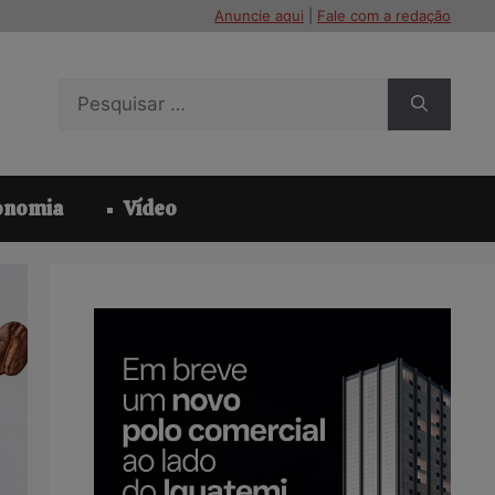
Anuncie aqui
|
Fale com a redação
Pesquisar
por:
onomia
Vídeo