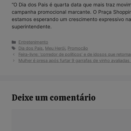
“O Dia dos Pais é quarta data que mais traz movim
campanha promocional marcante. O Praça Shoppin
estamos esperando um crescimento expressivo na
superintendente.
Categorias
Entretenimento
Tags
Dia dos Pais
,
Meu Herói
,
Promoção
Feira-livre: ‘corredor de políticos’ e de idosos que ret
Mulher é presa após furtar 9 garrafas de vinho avaliadas
Deixe um comentário
Comentário