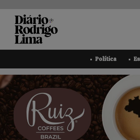
Pular
para
o
conteúdo
Política
Es