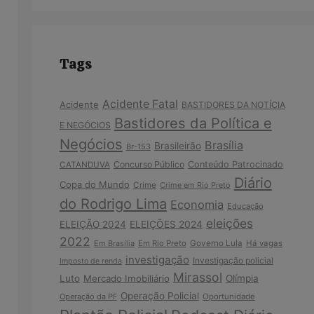
Tags
Acidente Fatal
Acidente
BASTIDORES DA NOTÍCIA
Bastidores da Política e
E NEGÓCIOS
Negócios
Brasília
Brasileirão
Br-153
Concurso Público
Conteúdo Patrocinado
CATANDUVA
Diário
Copa do Mundo
Crime
Crime em Rio Preto
do Rodrigo Lima
Economia
Educação
eleições
ELEIÇÃO 2024
ELEIÇÕES 2024
2022
Em Brasília
Em Rio Preto
Governo Lula
Há vagas
investigação
Investigação policial
Imposto de renda
Mirassol
Luto
Mercado Imobiliário
Olímpia
Operação Policial
Operação da PF
Oportunidade