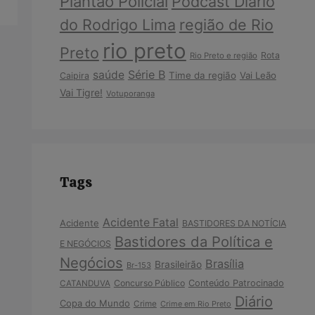
Plantão Policial
Podcast Diário
do Rodrigo Lima
região de Rio
rio preto
Preto
Rota
Rio Preto e região
Série B
saúde
Time da região
Vai Leão
Caipira
Vai Tigre!
Votuporanga
Tags
Acidente Fatal
Acidente
BASTIDORES DA NOTÍCIA
Bastidores da Política e
E NEGÓCIOS
Negócios
Brasília
Brasileirão
Br-153
Concurso Público
Conteúdo Patrocinado
CATANDUVA
Diário
Copa do Mundo
Crime
Crime em Rio Preto