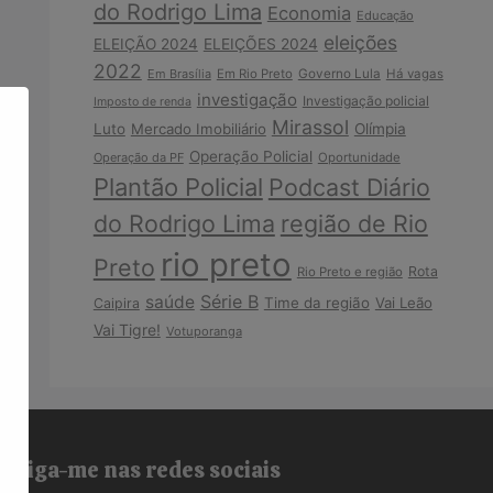
do Rodrigo Lima
Economia
Educação
eleições
ELEIÇÃO 2024
ELEIÇÕES 2024
2022
Em Brasília
Em Rio Preto
Governo Lula
Há vagas
investigação
Investigação policial
Imposto de renda
Mirassol
Luto
Mercado Imobiliário
Olímpia
Operação Policial
Operação da PF
Oportunidade
Plantão Policial
Podcast Diário
do Rodrigo Lima
região de Rio
rio preto
Preto
Rota
Rio Preto e região
Série B
saúde
Time da região
Vai Leão
Caipira
Vai Tigre!
Votuporanga
Siga-me nas redes sociais