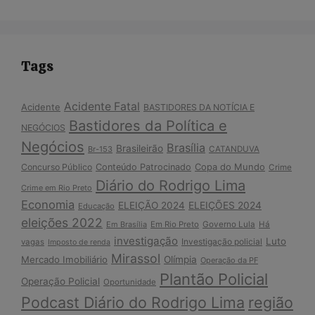
Tags
Acidente Fatal
Acidente
BASTIDORES DA NOTÍCIA E
Bastidores da Política e
NEGÓCIOS
Negócios
Brasília
Brasileirão
Br-153
CATANDUVA
Copa do Mundo
Concurso Público
Conteúdo Patrocinado
Crime
Diário do Rodrigo Lima
Crime em Rio Preto
Economia
ELEIÇÃO 2024
ELEIÇÕES 2024
Educação
eleições 2022
Em Brasília
Em Rio Preto
Governo Lula
Há
investigação
Luto
Investigação policial
vagas
Imposto de renda
Mirassol
Mercado Imobiliário
Olímpia
Operação da PF
Plantão Policial
Operação Policial
Oportunidade
Podcast Diário do Rodrigo Lima
região