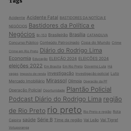
Tags
Acidente Fatal
Acidente
BASTIDORES DA NOTÍCIA E
Bastidores da Política e
NEGÓCIOS
Negócios
Brasília
Brasileirão
Br-153
CATANDUVA
Copa do Mundo
Concurso Público
Conteúdo Patrocinado
Crime
Diário do Rodrigo Lima
Crime em Rio Preto
Economia
ELEIÇÃO 2024
ELEIÇÕES 2024
Educação
eleições 2022
Em Brasília
Em Rio Preto
Governo Lula
Há
investigação
Luto
Investigação policial
vagas
Imposto de renda
Mirassol
Mercado Imobiliário
Olímpia
Operação da PF
Plantão Policial
Operação Policial
Oportunidade
Podcast Diário do Rodrigo Lima
região
rio preto
de Rio Preto
Rota
Rio Preto e região
Série B
saúde
Vai Tigre!
Time da região
Vai Leão
Caipira
Votuporanga