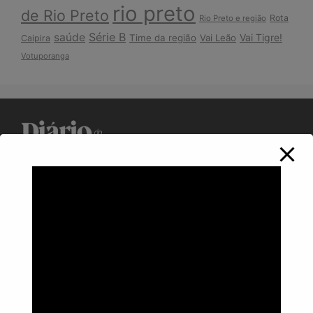
rio preto
de Rio Preto
Rota
Rio Preto e região
Série B
saúde
Vai Tigre!
Time da região
Vai Leão
Caipira
Votuporanga
Política de Privacidade
Informações
Anuncie aqui
Fale conosco