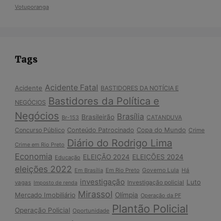
Votuporanga
Tags
Acidente Fatal
Acidente
BASTIDORES DA NOTÍCIA E
Bastidores da Política e
NEGÓCIOS
Negócios
Brasília
Brasileirão
Br-153
CATANDUVA
Copa do Mundo
Concurso Público
Conteúdo Patrocinado
Crime
Diário do Rodrigo Lima
Crime em Rio Preto
Economia
ELEIÇÃO 2024
ELEIÇÕES 2024
Educação
eleições 2022
Em Brasília
Em Rio Preto
Governo Lula
Há
investigação
Luto
Investigação policial
vagas
Imposto de renda
Mirassol
Mercado Imobiliário
Olímpia
Operação da PF
Plantão Policial
Operação Policial
Oportunidade