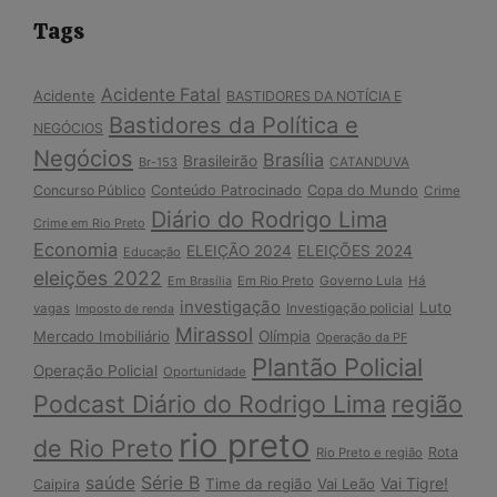
Tags
Acidente Fatal
Acidente
BASTIDORES DA NOTÍCIA E
Bastidores da Política e
NEGÓCIOS
Negócios
Brasília
Brasileirão
Br-153
CATANDUVA
Copa do Mundo
Concurso Público
Conteúdo Patrocinado
Crime
Diário do Rodrigo Lima
Crime em Rio Preto
Economia
ELEIÇÃO 2024
ELEIÇÕES 2024
Educação
eleições 2022
Em Brasília
Em Rio Preto
Governo Lula
Há
investigação
Luto
Investigação policial
vagas
Imposto de renda
Mirassol
Mercado Imobiliário
Olímpia
Operação da PF
Plantão Policial
Operação Policial
Oportunidade
Podcast Diário do Rodrigo Lima
região
rio preto
de Rio Preto
Rota
Rio Preto e região
Série B
saúde
Vai Tigre!
Time da região
Vai Leão
Caipira