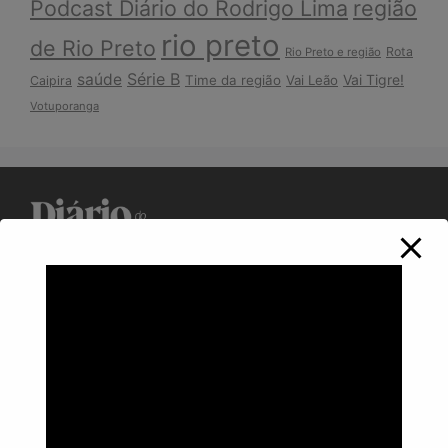
Podcast Diário do Rodrigo Lima
região
rio preto
de Rio Preto
Rota
Rio Preto e região
Série B
saúde
Vai Tigre!
Time da região
Vai Leão
Caipira
Votuporanga
Política de Privacidade
Informações