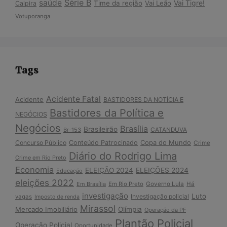
Série B
saúde
Vai Tigre!
Time da região
Vai Leão
Caipira
Votuporanga
Tags
Acidente Fatal
Acidente
BASTIDORES DA NOTÍCIA E
Bastidores da Política e
NEGÓCIOS
Negócios
Brasília
Brasileirão
Br-153
CATANDUVA
Copa do Mundo
Concurso Público
Conteúdo Patrocinado
Crime
Diário do Rodrigo Lima
Crime em Rio Preto
Economia
ELEIÇÃO 2024
ELEIÇÕES 2024
Educação
eleições 2022
Em Brasília
Em Rio Preto
Governo Lula
Há
investigação
Luto
Investigação policial
vagas
Imposto de renda
Mirassol
Mercado Imobiliário
Olímpia
Operação da PF
Plantão Policial
Operação Policial
Oportunidade