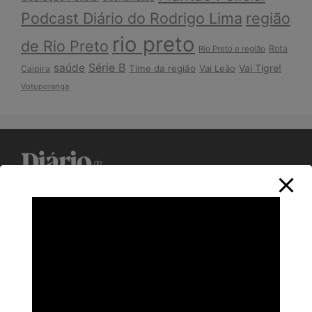
Podcast Diário do Rodrigo Lima
região
rio preto
de Rio Preto
Rota
Rio Preto e região
Série B
saúde
Vai Tigre!
Time da região
Vai Leão
Caipira
Votuporanga
Política de Privacidade
Informações