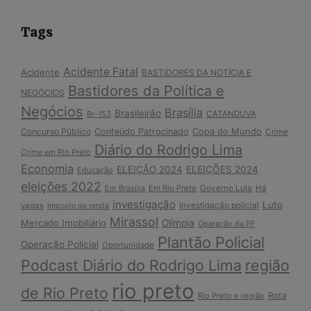
Tags
Acidente Fatal
Acidente
BASTIDORES DA NOTÍCIA E
Bastidores da Política e
NEGÓCIOS
Negócios
Brasília
Brasileirão
Br-153
CATANDUVA
Copa do Mundo
Concurso Público
Conteúdo Patrocinado
Crime
Diário do Rodrigo Lima
Crime em Rio Preto
Economia
ELEIÇÃO 2024
ELEIÇÕES 2024
Educação
eleições 2022
Em Brasília
Em Rio Preto
Governo Lula
Há
investigação
Luto
Investigação policial
vagas
Imposto de renda
Mirassol
Mercado Imobiliário
Olímpia
Operação da PF
Plantão Policial
Operação Policial
Oportunidade
Podcast Diário do Rodrigo Lima
região
rio preto
de Rio Preto
Rota
Rio Preto e região