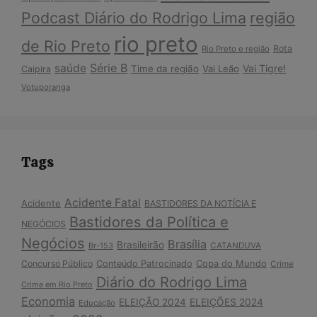
Podcast Diário do Rodrigo Lima
região
rio preto
de Rio Preto
Rota
Rio Preto e região
Série B
saúde
Vai Tigre!
Time da região
Vai Leão
Caipira
Votuporanga
Tags
Acidente Fatal
Acidente
BASTIDORES DA NOTÍCIA E
Bastidores da Política e
NEGÓCIOS
Negócios
Brasília
Brasileirão
Br-153
CATANDUVA
Copa do Mundo
Concurso Público
Conteúdo Patrocinado
Crime
Diário do Rodrigo Lima
Crime em Rio Preto
Economia
ELEIÇÃO 2024
ELEIÇÕES 2024
Educação