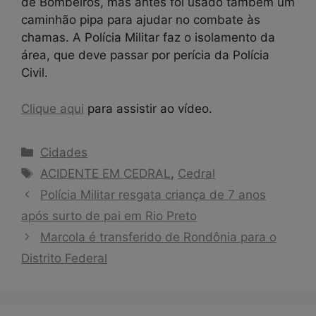
de Bombeiros, mas antes foi usado também um
caminhão pipa para ajudar no combate às
chamas. A Polícia Militar faz o isolamento da
área, que deve passar por perícia da Polícia
Civil.
Clique aqui
para assistir ao vídeo.
Categorias
Cidades
Tags
ACIDENTE EM CEDRAL
,
Cedral
Polícia Militar resgata criança de 7 anos
após surto de pai em Rio Preto
Marcola é transferido de Rondônia para o
Distrito Federal