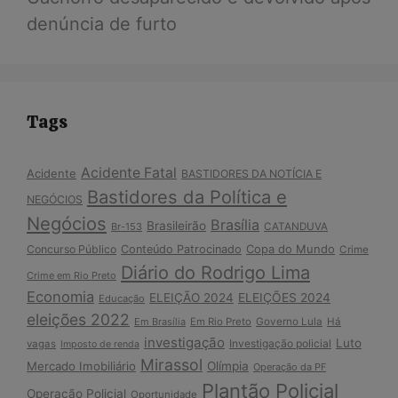
denúncia de furto
Tags
Acidente Fatal
Acidente
BASTIDORES DA NOTÍCIA E
Bastidores da Política e
NEGÓCIOS
Negócios
Brasília
Brasileirão
Br-153
CATANDUVA
Copa do Mundo
Concurso Público
Conteúdo Patrocinado
Crime
Diário do Rodrigo Lima
Crime em Rio Preto
Economia
ELEIÇÃO 2024
ELEIÇÕES 2024
Educação
eleições 2022
Em Brasília
Em Rio Preto
Governo Lula
Há
investigação
Luto
Investigação policial
vagas
Imposto de renda
Mirassol
Mercado Imobiliário
Olímpia
Operação da PF
Plantão Policial
Operação Policial
Oportunidade