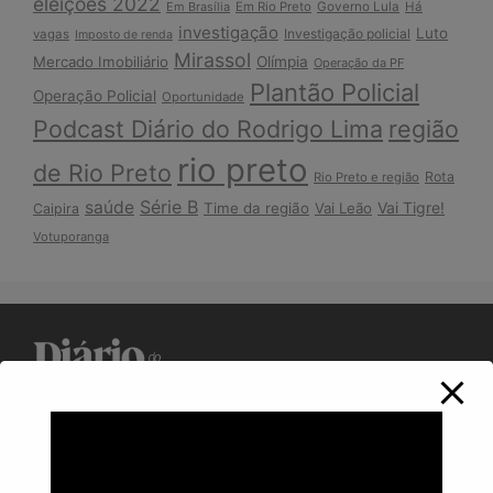
eleições 2022
Em Brasília
Em Rio Preto
Governo Lula
Há
investigação
Luto
Investigação policial
vagas
Imposto de renda
Mirassol
Mercado Imobiliário
Olímpia
Operação da PF
Plantão Policial
Operação Policial
Oportunidade
Podcast Diário do Rodrigo Lima
região
rio preto
de Rio Preto
Rota
Rio Preto e região
Série B
saúde
Vai Tigre!
Time da região
Vai Leão
Caipira
Votuporanga
Política de Privacidade