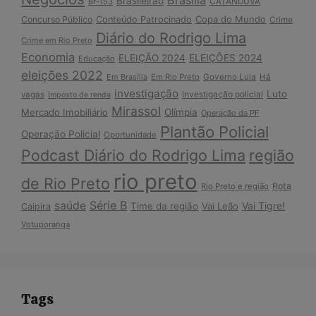
Brasília
Brasileirão
Br-153
CATANDUVA
Copa do Mundo
Concurso Público
Conteúdo Patrocinado
Crime
Diário do Rodrigo Lima
Crime em Rio Preto
Economia
ELEIÇÃO 2024
ELEIÇÕES 2024
Educação
eleições 2022
Em Brasília
Em Rio Preto
Governo Lula
Há
investigação
Luto
Investigação policial
vagas
Imposto de renda
Mirassol
Mercado Imobiliário
Olímpia
Operação da PF
Plantão Policial
Operação Policial
Oportunidade
Podcast Diário do Rodrigo Lima
região
rio preto
de Rio Preto
Rota
Rio Preto e região
Série B
saúde
Vai Tigre!
Time da região
Vai Leão
Caipira
Votuporanga
Tags