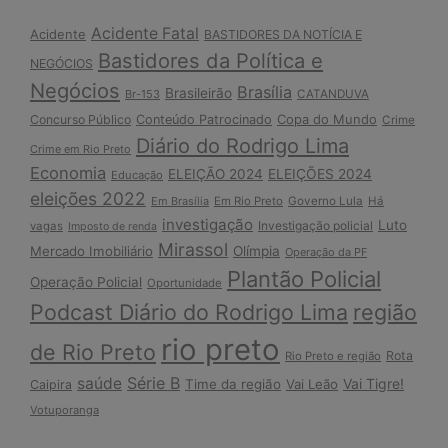
Acidente Fatal
Acidente
BASTIDORES DA NOTÍCIA E
Bastidores da Política e
NEGÓCIOS
Negócios
Brasília
Brasileirão
Br-153
CATANDUVA
Copa do Mundo
Concurso Público
Conteúdo Patrocinado
Crime
Diário do Rodrigo Lima
Crime em Rio Preto
Economia
ELEIÇÃO 2024
ELEIÇÕES 2024
Educação
eleições 2022
Em Brasília
Em Rio Preto
Governo Lula
Há
investigação
Luto
Investigação policial
vagas
Imposto de renda
Mirassol
Mercado Imobiliário
Olímpia
Operação da PF
Plantão Policial
Operação Policial
Oportunidade
Podcast Diário do Rodrigo Lima
região
rio preto
de Rio Preto
Rota
Rio Preto e região
Série B
saúde
Vai Tigre!
Time da região
Vai Leão
Caipira
Votuporanga