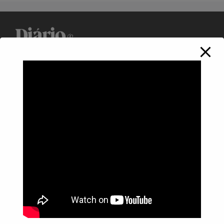
Política de Privacidade
Informações
Anuncie aqui
Fale conosco
rodrigolimajornalista1978@gmail.com
WhatsApp: (17) 99268-0565