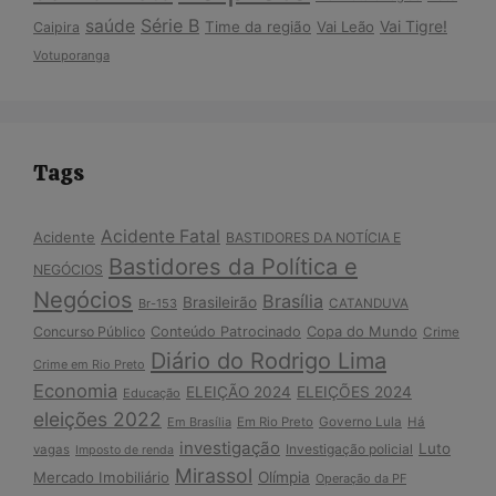
Série B
saúde
Vai Tigre!
Time da região
Vai Leão
Caipira
Votuporanga
Tags
Acidente Fatal
Acidente
BASTIDORES DA NOTÍCIA E
Bastidores da Política e
NEGÓCIOS
Negócios
Brasília
Brasileirão
Br-153
CATANDUVA
Copa do Mundo
Concurso Público
Conteúdo Patrocinado
Crime
Diário do Rodrigo Lima
Crime em Rio Preto
Economia
ELEIÇÃO 2024
ELEIÇÕES 2024
Educação
eleições 2022
Em Brasília
Em Rio Preto
Governo Lula
Há
investigação
Luto
Investigação policial
vagas
Imposto de renda
Mirassol
Mercado Imobiliário
Olímpia
Operação da PF