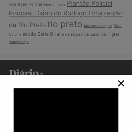
Plantão Policial
Operação Policial
Oportunidade
Podcast Diário do Rodrigo Lima
região
rio preto
de Rio Preto
Rota
Rio Preto e região
Série B
saúde
Vai Tigre!
Time da região
Vai Leão
Caipira
Votuporanga
Política de Privacidade
Informações