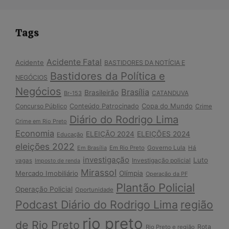
Tags
Acidente Fatal
Acidente
BASTIDORES DA NOTÍCIA E
Bastidores da Política e
NEGÓCIOS
Negócios
Brasília
Brasileirão
Br-153
CATANDUVA
Copa do Mundo
Concurso Público
Conteúdo Patrocinado
Crime
Diário do Rodrigo Lima
Crime em Rio Preto
Economia
ELEIÇÃO 2024
ELEIÇÕES 2024
Educação
eleições 2022
Em Brasília
Em Rio Preto
Governo Lula
Há
investigação
Luto
Investigação policial
vagas
Imposto de renda
Mirassol
Mercado Imobiliário
Olímpia
Operação da PF
Plantão Policial
Operação Policial
Oportunidade
Podcast Diário do Rodrigo Lima
região
rio preto
de Rio Preto
Rota
Rio Preto e região