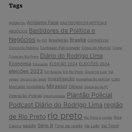
Tags
Acidente Fatal
Acidente
BASTIDORES DA NOTÍCIA E
Bastidores da Política e
NEGÓCIOS
Negócios
Brasília
Brasileirão
Br-153
CATANDUVA
Copa do Mundo
Concurso Público
Conteúdo Patrocinado
Crime
Diário do Rodrigo Lima
Crime em Rio Preto
Economia
ELEIÇÃO 2024
ELEIÇÕES 2024
Educação
eleições 2022
Em Brasília
Em Rio Preto
Governo Lula
Há
investigação
Luto
Investigação policial
vagas
Imposto de renda
Mirassol
Mercado Imobiliário
Olímpia
Operação da PF
Plantão Policial
Operação Policial
Oportunidade
Podcast Diário do Rodrigo Lima
região
rio preto
de Rio Preto
Rota
Rio Preto e região
Série B
saúde
Vai Tigre!
Time da região
Vai Leão
Caipira