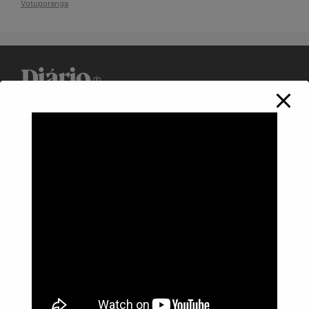
Votuporanga
Política de Privacidade
Informações
Anuncie aqui
Fale conosco
rodrigolimajornalista1978@gmail.com
WhatsApp: (17) 99268-0565