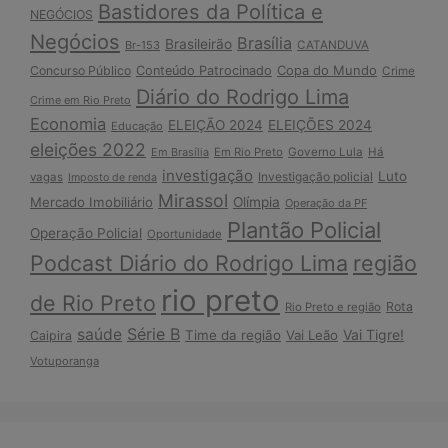
Bastidores da Política e
NEGÓCIOS
Negócios
Brasília
Brasileirão
Br-153
CATANDUVA
Copa do Mundo
Concurso Público
Conteúdo Patrocinado
Crime
Diário do Rodrigo Lima
Crime em Rio Preto
Economia
ELEIÇÃO 2024
ELEIÇÕES 2024
Educação
eleições 2022
Em Brasília
Em Rio Preto
Governo Lula
Há
investigação
Luto
Investigação policial
vagas
Imposto de renda
Mirassol
Mercado Imobiliário
Olímpia
Operação da PF
Plantão Policial
Operação Policial
Oportunidade
Podcast Diário do Rodrigo Lima
região
rio preto
de Rio Preto
Rota
Rio Preto e região
Série B
saúde
Vai Tigre!
Time da região
Vai Leão
Caipira
Votuporanga