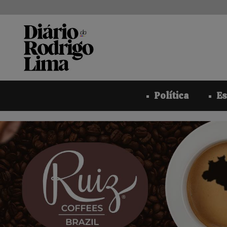
Pular
para
o
conteúdo
Política
Es