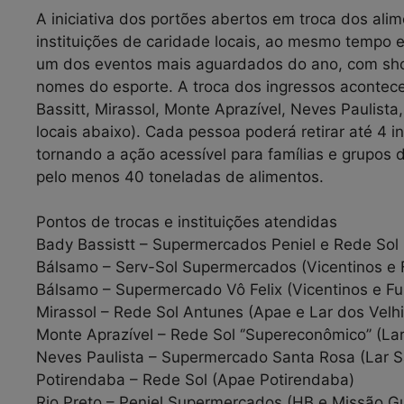
A iniciativa dos portões abertos em troca dos alim
instituições de caridade locais, ao mesmo tempo 
um dos eventos mais aguardados do ano, com sho
nomes do esporte. A troca dos ingressos acontec
Bassitt, Mirassol, Monte Aprazível, Neves Paulista
locais abaixo). Cada pessoa poderá retirar até 4 i
tornando a ação acessível para famílias e grupos
pelo menos 40 toneladas de alimentos.
Pontos de trocas e instituições atendidas
Bady Bassistt – Supermercados Peniel e Rede Sol 
Bálsamo – Serv-Sol Supermercados (Vicentinos e 
Bálsamo – Supermercado Vô Felix (Vicentinos e F
Mirassol – Rede Sol Antunes (Apae e Lar dos Velh
Monte Aprazível – Rede Sol ‘’Supereconômico’’ (La
Neves Paulista – Supermercado Santa Rosa (Lar S
Potirendaba – Rede Sol (Apae Potirendaba)
Rio Preto – Peniel Supermercados (HB e Missão G