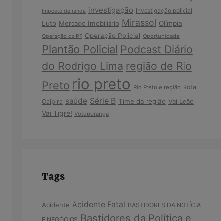
investigação
Investigação policial
Imposto de renda
Mirassol
Luto
Mercado Imobiliário
Olímpia
Operação Policial
Operação da PF
Oportunidade
Plantão Policial
Podcast Diário
do Rodrigo Lima
região de Rio
rio preto
Preto
Rota
Rio Preto e região
Série B
saúde
Time da região
Vai Leão
Caipira
Vai Tigre!
Votuporanga
Tags
Acidente Fatal
Acidente
BASTIDORES DA NOTÍCIA
Bastidores da Política e
E NEGÓCIOS