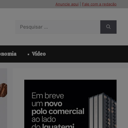
Anuncie aqui
|
Fale com a redação
Pesquisar
por:
onomia
Vídeo