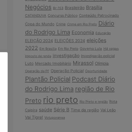
Negócios
Brasília
Brasileirão
Br-153
Concurso Público
Conteúdo Patrocinado
CATANDUVA
Diário
Copa do Mundo
Crime
Crime em Rio Preto
do Rodrigo Lima
Economia
Educação
eleições
ELEIÇÃO 2024
ELEIÇÕES 2024
2022
Em Brasília
Em Rio Preto
Governo Lula
Há vagas
investigação
Investigação policial
Imposto de renda
Mirassol
Luto
Mercado Imobiliário
Olímpia
Operação Policial
Operação da PF
Oportunidade
Plantão Policial
Podcast Diário
do Rodrigo Lima
região de Rio
rio preto
Preto
Rota
Rio Preto e região
Série B
saúde
Time da região
Vai Leão
Caipira
Vai Tigre!
Votuporanga