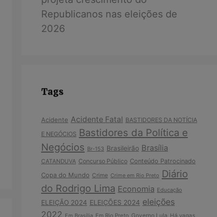
Republicanos nas eleições de
2026
Tags
Acidente Fatal
Acidente
BASTIDORES DA NOTÍCIA
Bastidores da Política e
E NEGÓCIOS
Negócios
Brasília
Brasileirão
Br-153
Concurso Público
Conteúdo Patrocinado
CATANDUVA
Diário
Copa do Mundo
Crime
Crime em Rio Preto
do Rodrigo Lima
Economia
Educação
eleições
ELEIÇÃO 2024
ELEIÇÕES 2024
2022
Em Brasília
Em Rio Preto
Governo Lula
Há vagas