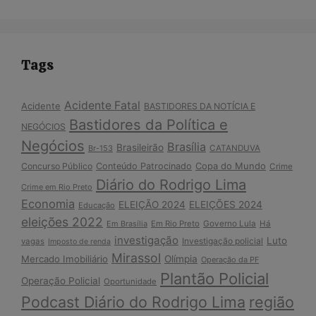
Tags
Acidente Fatal
Acidente
BASTIDORES DA NOTÍCIA E
Bastidores da Política e
NEGÓCIOS
Negócios
Brasília
Brasileirão
Br-153
CATANDUVA
Copa do Mundo
Concurso Público
Conteúdo Patrocinado
Crime
Diário do Rodrigo Lima
Crime em Rio Preto
Economia
ELEIÇÃO 2024
ELEIÇÕES 2024
Educação
eleições 2022
Em Brasília
Em Rio Preto
Governo Lula
Há
investigação
Luto
Investigação policial
vagas
Imposto de renda
Mirassol
Mercado Imobiliário
Olímpia
Operação da PF
Plantão Policial
Operação Policial
Oportunidade
Podcast Diário do Rodrigo Lima
região