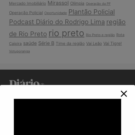
Mirassol
Mercado Imobiliário
Olímpia
Operação da PF
Plantão Policial
Operação Policial
Oportunidade
Podcast Diário do Rodrigo Lima
região
rio preto
de Rio Preto
Rota
Rio Preto e região
Série B
saúde
Vai Tigre!
Time da região
Vai Leão
Caipira
Votuporanga
Política de Privacidade