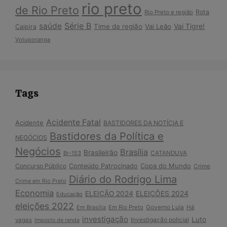
rio preto
de Rio Preto
Rota
Rio Preto e região
Série B
saúde
Vai Tigre!
Time da região
Vai Leão
Caipira
Votuporanga
Tags
Acidente Fatal
Acidente
BASTIDORES DA NOTÍCIA E
Bastidores da Política e
NEGÓCIOS
Negócios
Brasília
Brasileirão
Br-153
CATANDUVA
Copa do Mundo
Concurso Público
Conteúdo Patrocinado
Crime
Diário do Rodrigo Lima
Crime em Rio Preto
Economia
ELEIÇÃO 2024
ELEIÇÕES 2024
Educação
eleições 2022
Em Brasília
Em Rio Preto
Governo Lula
Há
investigação
Luto
Investigação policial
vagas
Imposto de renda