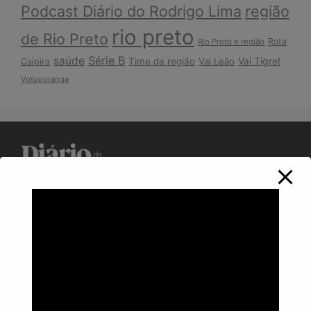
Podcast Diário do Rodrigo Lima
região
rio preto
de Rio Preto
Rota
Rio Preto e região
Série B
saúde
Vai Tigre!
Time da região
Vai Leão
Caipira
Votuporanga
Política de Privacidade
Informações