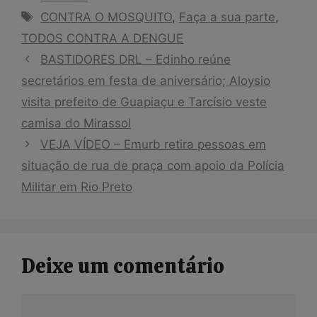
Tags
CONTRA O MOSQUITO
,
Faça a sua parte
,
TODOS CONTRA A DENGUE
BASTIDORES DRL – Edinho reúne
secretários em festa de aniversário; Aloysio
visita prefeito de Guapiaçu e Tarcísio veste
camisa do Mirassol
VEJA VÍDEO – Emurb retira pessoas em
situação de rua de praça com apoio da Polícia
Militar em Rio Preto
Deixe um comentário
Comentário