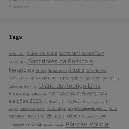
Votuporanga
Tags
Acidente Fatal
Acidente
BASTIDORES DA NOTÍCIA E
Bastidores da Política e
NEGÓCIOS
Negócios
Brasília
Brasileirão
Br-153
CATANDUVA
Copa do Mundo
Concurso Público
Conteúdo Patrocinado
Crime
Diário do Rodrigo Lima
Crime em Rio Preto
Economia
ELEIÇÃO 2024
ELEIÇÕES 2024
Educação
eleições 2022
Em Brasília
Em Rio Preto
Governo Lula
Há
investigação
Luto
Investigação policial
vagas
Imposto de renda
Mirassol
Mercado Imobiliário
Olímpia
Operação da PF
Plantão Policial
Operação Policial
Oportunidade