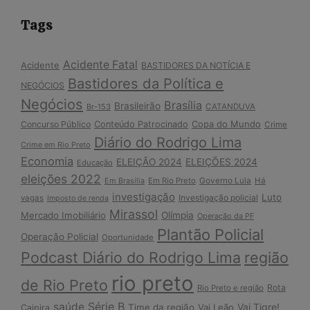
Tags
Acidente Fatal
Acidente
BASTIDORES DA NOTÍCIA E
Bastidores da Política e
NEGÓCIOS
Negócios
Brasília
Brasileirão
Br-153
CATANDUVA
Copa do Mundo
Concurso Público
Conteúdo Patrocinado
Crime
Diário do Rodrigo Lima
Crime em Rio Preto
Economia
ELEIÇÃO 2024
ELEIÇÕES 2024
Educação
eleições 2022
Em Brasília
Em Rio Preto
Governo Lula
Há
investigação
Luto
Investigação policial
vagas
Imposto de renda
Mirassol
Mercado Imobiliário
Olímpia
Operação da PF
Plantão Policial
Operação Policial
Oportunidade
Podcast Diário do Rodrigo Lima
região
rio preto
de Rio Preto
Rota
Rio Preto e região
Série B
saúde
Vai Tigre!
Time da região
Vai Leão
Caipira