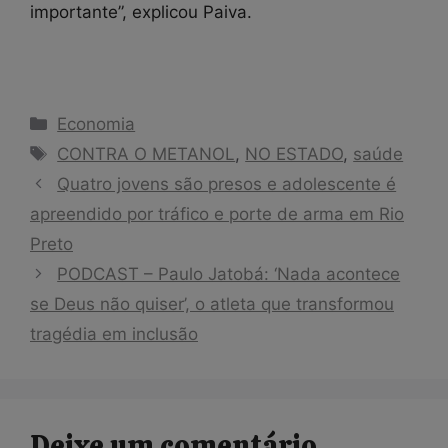
importante”, explicou Paiva.
Categorias
Economia
Tags
CONTRA O METANOL
,
NO ESTADO
,
saúde
Quatro jovens são presos e adolescente é
apreendido por tráfico e porte de arma em Rio
Preto
PODCAST – Paulo Jatobá: ‘Nada acontece
se Deus não quiser’, o atleta que transformou
tragédia em inclusão
Deixe um comentário