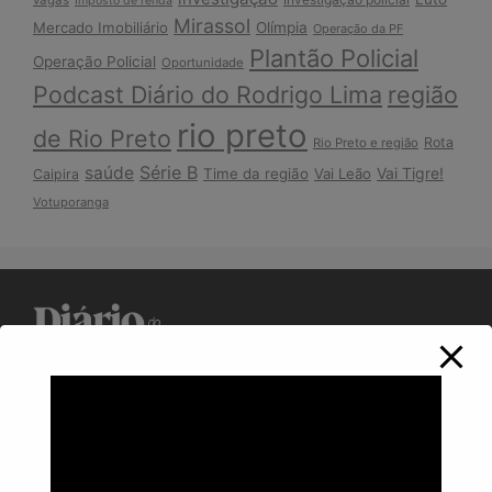
Imposto de renda
Mirassol
Mercado Imobiliário
Olímpia
Operação da PF
Plantão Policial
Operação Policial
Oportunidade
Podcast Diário do Rodrigo Lima
região
rio preto
de Rio Preto
Rota
Rio Preto e região
Série B
saúde
Vai Tigre!
Time da região
Vai Leão
Caipira
Votuporanga
Política de Privacidade