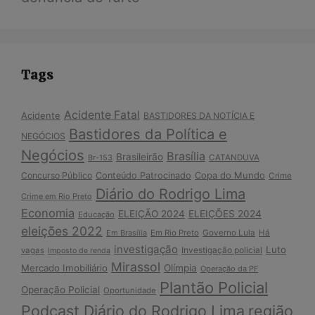
Tags
Acidente Fatal
Acidente
BASTIDORES DA NOTÍCIA E
Bastidores da Política e
NEGÓCIOS
Negócios
Brasília
Brasileirão
Br-153
CATANDUVA
Copa do Mundo
Concurso Público
Conteúdo Patrocinado
Crime
Diário do Rodrigo Lima
Crime em Rio Preto
Economia
ELEIÇÃO 2024
ELEIÇÕES 2024
Educação
eleições 2022
Em Brasília
Em Rio Preto
Governo Lula
Há
investigação
Luto
Investigação policial
vagas
Imposto de renda
Mirassol
Mercado Imobiliário
Olímpia
Operação da PF
Plantão Policial
Operação Policial
Oportunidade
Podcast Diário do Rodrigo Lima
região