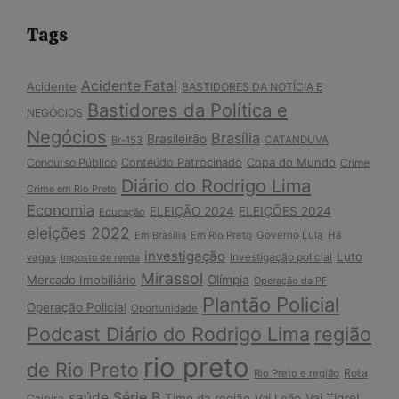
Tags
Acidente Fatal
Acidente
BASTIDORES DA NOTÍCIA E
Bastidores da Política e
NEGÓCIOS
Negócios
Brasília
Brasileirão
Br-153
CATANDUVA
Copa do Mundo
Concurso Público
Conteúdo Patrocinado
Crime
Diário do Rodrigo Lima
Crime em Rio Preto
Economia
ELEIÇÃO 2024
ELEIÇÕES 2024
Educação
eleições 2022
Em Brasília
Em Rio Preto
Governo Lula
Há
investigação
Luto
Investigação policial
vagas
Imposto de renda
Mirassol
Mercado Imobiliário
Olímpia
Operação da PF
Plantão Policial
Operação Policial
Oportunidade
Podcast Diário do Rodrigo Lima
região
rio preto
de Rio Preto
Rota
Rio Preto e região
Série B
saúde
Vai Tigre!
Time da região
Vai Leão
Caipira