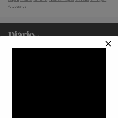
Votuporanga
Política de Privacidade
Informações
Anuncie aqui
Fale conosco
rodrigolimajornalista1978@gmail.com