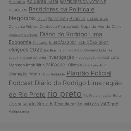
Acidente Fatal
Acidente
BASTIDORES DA NOTÍCIA E
Bastidores da Política e
NEGÓCIOS
Negócios
Brasília
Brasileirão
Br-153
CATANDUVA
Copa do Mundo
Concurso Público
Conteúdo Patrocinado
Crime
Diário do Rodrigo Lima
Crime em Rio Preto
Economia
ELEIÇÃO 2024
ELEIÇÕES 2024
Educação
eleições 2022
Em Brasília
Em Rio Preto
Governo Lula
Há
investigação
Luto
Investigação policial
vagas
Imposto de renda
Mirassol
Mercado Imobiliário
Olímpia
Operação da PF
Plantão Policial
Operação Policial
Oportunidade
Podcast Diário do Rodrigo Lima
região
rio preto
de Rio Preto
Rota
Rio Preto e região
Série B
saúde
Vai Tigre!
Time da região
Vai Leão
Caipira
Votuporanga