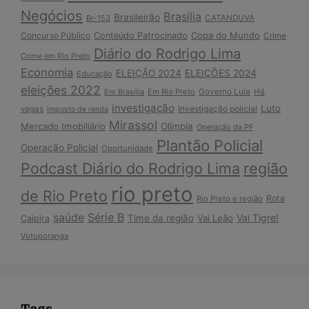
Negócios
Brasília
Brasileirão
Br-153
CATANDUVA
Copa do Mundo
Concurso Público
Conteúdo Patrocinado
Crime
Diário do Rodrigo Lima
Crime em Rio Preto
Economia
ELEIÇÃO 2024
ELEIÇÕES 2024
Educação
eleições 2022
Em Brasília
Em Rio Preto
Governo Lula
Há
investigação
Luto
Investigação policial
vagas
Imposto de renda
Mirassol
Mercado Imobiliário
Olímpia
Operação da PF
Plantão Policial
Operação Policial
Oportunidade
Podcast Diário do Rodrigo Lima
região
rio preto
de Rio Preto
Rota
Rio Preto e região
Série B
saúde
Vai Tigre!
Time da região
Vai Leão
Caipira
Votuporanga