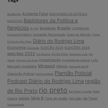
Tags
Acidente Fatal
Acidente
BASTIDORES DA NOTÍCIA E
Bastidores da Política e
NEGÓCIOS
Negócios
Brasília
Brasileirão
Br-153
CATANDUVA
Copa do Mundo
Concurso Público
Conteúdo Patrocinado
Crime
Diário do Rodrigo Lima
Crime em Rio Preto
Economia
ELEIÇÃO 2024
ELEIÇÕES 2024
Educação
eleições 2022
Em Brasília
Em Rio Preto
Governo Lula
Há
investigação
Luto
Investigação policial
vagas
Imposto de renda
Mirassol
Mercado Imobiliário
Olímpia
Operação da PF
Plantão Policial
Operação Policial
Oportunidade
Podcast Diário do Rodrigo Lima
região
rio preto
de Rio Preto
Rota
Rio Preto e região
Série B
saúde
Vai Tigre!
Time da região
Vai Leão
Caipira
Votuporanga