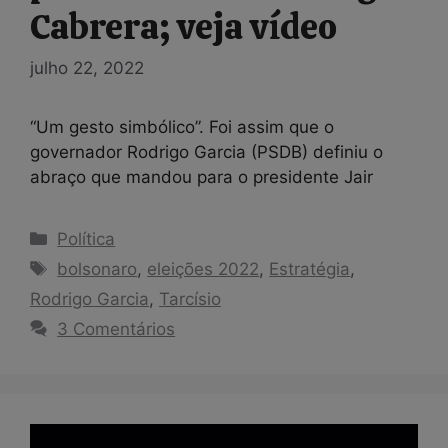
Cabrera; veja vídeo
julho 22, 2022
“Um gesto simbólico”. Foi assim que o
governador Rodrigo Garcia (PSDB) definiu o
abraço que mandou para o presidente Jair
Categorias
Política
Tags
bolsonaro
,
eleições 2022
,
Estratégia
,
Rodrigo Garcia
,
Tarcísio
3 Comentários