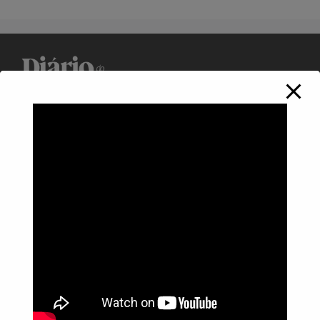
Política de Privacidade
Informações
Anuncie aqui
Fale conosco
rodrigolimajornalista1978@gmail.com
WhatsApp: (17) 99268-0565