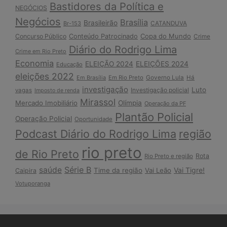
Bastidores da Política e
NEGÓCIOS
Negócios
Brasília
Brasileirão
Br-153
CATANDUVA
Copa do Mundo
Concurso Público
Conteúdo Patrocinado
Crime
Diário do Rodrigo Lima
Crime em Rio Preto
Economia
ELEIÇÃO 2024
ELEIÇÕES 2024
Educação
eleições 2022
Em Brasília
Em Rio Preto
Governo Lula
Há
investigação
Luto
Investigação policial
vagas
Imposto de renda
Mirassol
Mercado Imobiliário
Olímpia
Operação da PF
Plantão Policial
Operação Policial
Oportunidade
Podcast Diário do Rodrigo Lima
região
rio preto
de Rio Preto
Rota
Rio Preto e região
Série B
saúde
Vai Tigre!
Time da região
Vai Leão
Caipira
Votuporanga