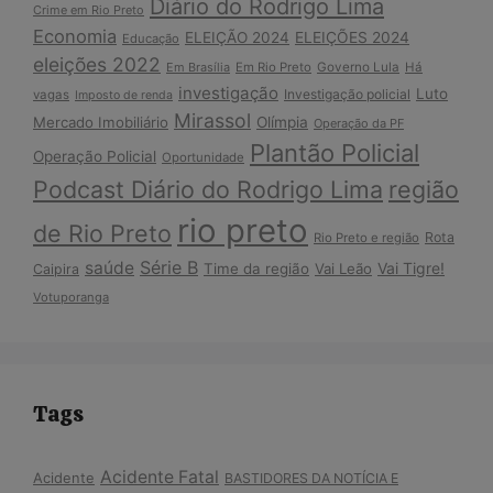
Diário do Rodrigo Lima
Crime em Rio Preto
Economia
ELEIÇÃO 2024
ELEIÇÕES 2024
Educação
eleições 2022
Em Brasília
Em Rio Preto
Governo Lula
Há
investigação
Luto
Investigação policial
vagas
Imposto de renda
Mirassol
Mercado Imobiliário
Olímpia
Operação da PF
Plantão Policial
Operação Policial
Oportunidade
Podcast Diário do Rodrigo Lima
região
rio preto
de Rio Preto
Rota
Rio Preto e região
Série B
saúde
Vai Tigre!
Time da região
Vai Leão
Caipira
Votuporanga
Tags
Acidente Fatal
Acidente
BASTIDORES DA NOTÍCIA E