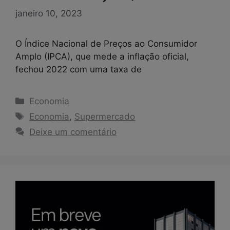
janeiro 10, 2023
O Índice Nacional de Preços ao Consumidor
Amplo (IPCA), que mede a inflação oficial,
fechou 2022 com uma taxa de
Categorias
Economia
Tags
Economia
,
Supermercado
Deixe um comentário