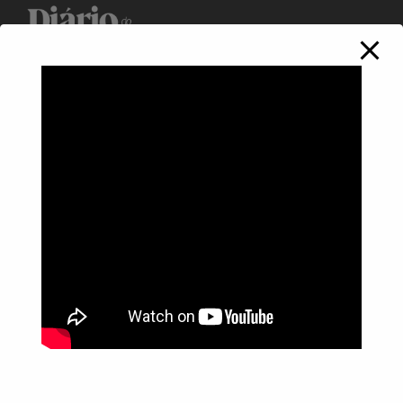
Política de Privacidade
Informações
Anuncie aqui
Fale conosco
rodrigolimajornalista1978@gmail.com
WhatsApp: (17) 99268-0565
Siga-me nas redes sociais