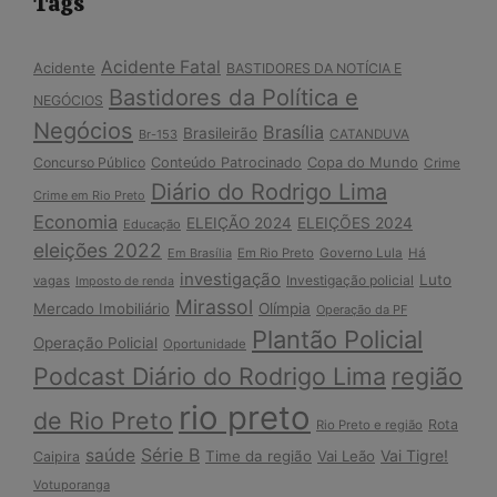
Tags
Acidente Fatal
Acidente
BASTIDORES DA NOTÍCIA E
Bastidores da Política e
NEGÓCIOS
Negócios
Brasília
Brasileirão
Br-153
CATANDUVA
Copa do Mundo
Concurso Público
Conteúdo Patrocinado
Crime
Diário do Rodrigo Lima
Crime em Rio Preto
Economia
ELEIÇÃO 2024
ELEIÇÕES 2024
Educação
eleições 2022
Em Brasília
Em Rio Preto
Governo Lula
Há
investigação
Luto
Investigação policial
vagas
Imposto de renda
Mirassol
Mercado Imobiliário
Olímpia
Operação da PF
Plantão Policial
Operação Policial
Oportunidade
Podcast Diário do Rodrigo Lima
região
rio preto
de Rio Preto
Rota
Rio Preto e região
Série B
saúde
Vai Tigre!
Time da região
Vai Leão
Caipira
Votuporanga