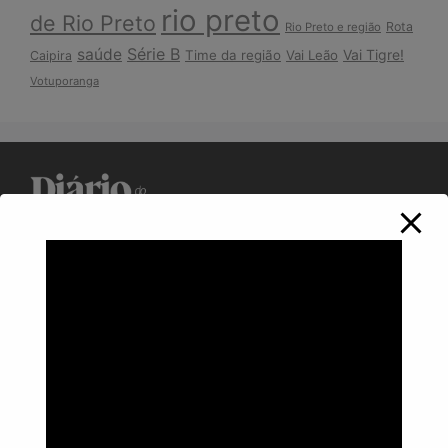
rio preto
de Rio Preto
Rota
Rio Preto e região
Série B
saúde
Vai Tigre!
Time da região
Vai Leão
Caipira
Votuporanga
Política de Privacidade
Informações
Anuncie aqui
Fale conosco