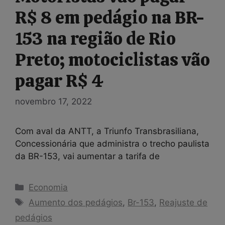
R$ 8 em pedágio na BR-
153 na região de Rio
Preto; motociclistas vão
pagar R$ 4
novembro 17, 2022
Com aval da ANTT, a Triunfo Transbrasiliana,
Concessionária que administra o trecho paulista
da BR-153, vai aumentar a tarifa de
Categorias
Economia
Tags
Aumento dos pedágios
,
Br-153
,
Reajuste de
pedágios