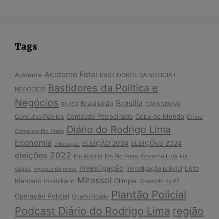
Tags
Acidente Fatal
Acidente
BASTIDORES DA NOTÍCIA E
Bastidores da Política e
NEGÓCIOS
Negócios
Brasília
Brasileirão
Br-153
CATANDUVA
Copa do Mundo
Concurso Público
Conteúdo Patrocinado
Crime
Diário do Rodrigo Lima
Crime em Rio Preto
Economia
ELEIÇÃO 2024
ELEIÇÕES 2024
Educação
eleições 2022
Em Brasília
Em Rio Preto
Governo Lula
Há
investigação
Luto
Investigação policial
vagas
Imposto de renda
Mirassol
Mercado Imobiliário
Olímpia
Operação da PF
Plantão Policial
Operação Policial
Oportunidade
Podcast Diário do Rodrigo Lima
região