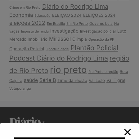
Diário do Rodrigo Lima
Crime em Rio Preto
Economia
ELEIÇÃO 2024
ELEIÇÕES 2024
Educação
eleições 2022
Em Brasília
Em Rio Preto
Governo Lula
Há
investigação
Luto
Investigação policial
vagas
Imposto de renda
Mirassol
Mercado Imobiliário
Olímpia
Operação da PF
Plantão Policial
Operação Policial
Oportunidade
Podcast Diário do Rodrigo Lima
região
rio preto
de Rio Preto
Rota
Rio Preto e região
Série B
saúde
Vai Tigre!
Time da região
Vai Leão
Caipira
Votuporanga