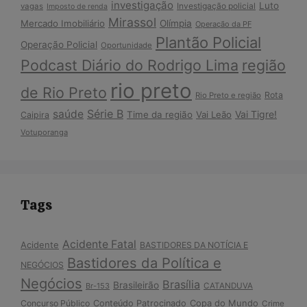
investigação
Luto
Investigação policial
vagas
Imposto de renda
Mirassol
Mercado Imobiliário
Olímpia
Operação da PF
Plantão Policial
Operação Policial
Oportunidade
Podcast Diário do Rodrigo Lima
região
rio preto
de Rio Preto
Rota
Rio Preto e região
Série B
saúde
Vai Tigre!
Time da região
Vai Leão
Caipira
Votuporanga
Tags
Acidente Fatal
Acidente
BASTIDORES DA NOTÍCIA E
Bastidores da Política e
NEGÓCIOS
Negócios
Brasília
Brasileirão
Br-153
CATANDUVA
Copa do Mundo
Concurso Público
Conteúdo Patrocinado
Crime