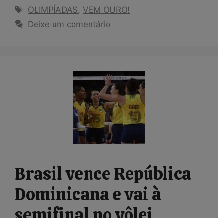
Tags
OLIMPÍADAS
,
VEM OURO!
Deixe um comentário
Brasil vence República
Dominicana e vai à
semifinal no vôlei