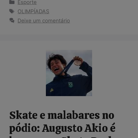
Categorias
Esporte
Tags
OLIMPÍADAS
Deixe um comentário
Skate e malabares no
pódio: Augusto Akio é