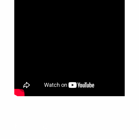
Política de Privacidade
Informações
Anuncie aqui
Fale conosco
rodrigolimajornalista1978@gmail.com
WhatsApp: (17) 99268-0565
Siga-me nas redes sociais