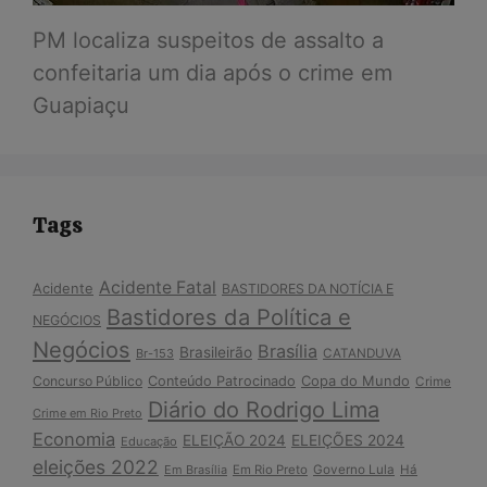
PM localiza suspeitos de assalto a
confeitaria um dia após o crime em
Guapiaçu
Tags
Acidente Fatal
Acidente
BASTIDORES DA NOTÍCIA E
Bastidores da Política e
NEGÓCIOS
Negócios
Brasília
Brasileirão
Br-153
CATANDUVA
Copa do Mundo
Concurso Público
Conteúdo Patrocinado
Crime
Diário do Rodrigo Lima
Crime em Rio Preto
Economia
ELEIÇÃO 2024
ELEIÇÕES 2024
Educação
eleições 2022
Em Brasília
Em Rio Preto
Governo Lula
Há