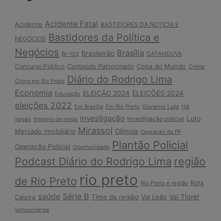
Acidente Fatal
Acidente
BASTIDORES DA NOTÍCIA E
Bastidores da Política e
NEGÓCIOS
Negócios
Brasília
Brasileirão
Br-153
CATANDUVA
Copa do Mundo
Concurso Público
Conteúdo Patrocinado
Crime
Diário do Rodrigo Lima
Crime em Rio Preto
Economia
ELEIÇÃO 2024
ELEIÇÕES 2024
Educação
eleições 2022
Em Brasília
Em Rio Preto
Governo Lula
Há
investigação
Luto
Investigação policial
vagas
Imposto de renda
Mirassol
Mercado Imobiliário
Olímpia
Operação da PF
Plantão Policial
Operação Policial
Oportunidade
Podcast Diário do Rodrigo Lima
região
rio preto
de Rio Preto
Rota
Rio Preto e região
Série B
saúde
Vai Tigre!
Time da região
Vai Leão
Caipira
Votuporanga