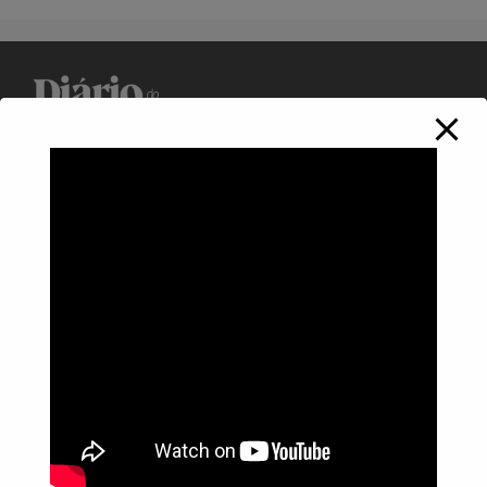
Política de Privacidade
Informações
Anuncie aqui
Fale conosco
rodrigolimajornalista1978@gmail.com
WhatsApp: (17) 99268-0565