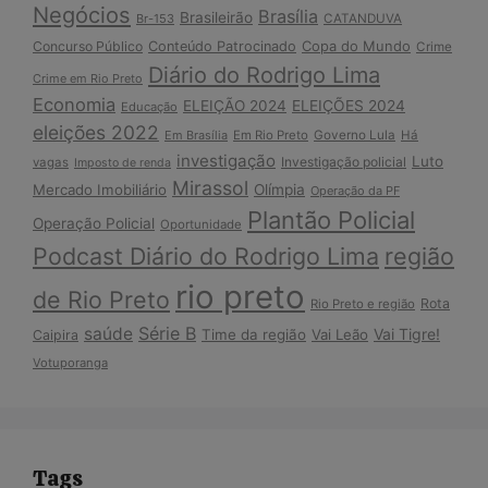
Negócios
Brasília
Brasileirão
Br-153
CATANDUVA
Copa do Mundo
Concurso Público
Conteúdo Patrocinado
Crime
Diário do Rodrigo Lima
Crime em Rio Preto
Economia
ELEIÇÃO 2024
ELEIÇÕES 2024
Educação
eleições 2022
Em Brasília
Em Rio Preto
Governo Lula
Há
investigação
Luto
Investigação policial
vagas
Imposto de renda
Mirassol
Mercado Imobiliário
Olímpia
Operação da PF
Plantão Policial
Operação Policial
Oportunidade
Podcast Diário do Rodrigo Lima
região
rio preto
de Rio Preto
Rota
Rio Preto e região
Série B
saúde
Vai Tigre!
Time da região
Vai Leão
Caipira
Votuporanga
Tags