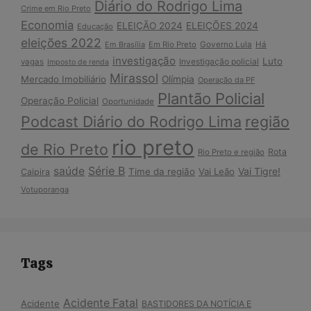
Diário do Rodrigo Lima
Crime em Rio Preto
Economia
ELEIÇÃO 2024
ELEIÇÕES 2024
Educação
eleições 2022
Em Brasília
Em Rio Preto
Governo Lula
Há
investigação
Luto
Investigação policial
vagas
Imposto de renda
Mirassol
Mercado Imobiliário
Olímpia
Operação da PF
Plantão Policial
Operação Policial
Oportunidade
Podcast Diário do Rodrigo Lima
região
rio preto
de Rio Preto
Rota
Rio Preto e região
Série B
saúde
Vai Tigre!
Time da região
Vai Leão
Caipira
Votuporanga
Tags
Acidente Fatal
Acidente
BASTIDORES DA NOTÍCIA E