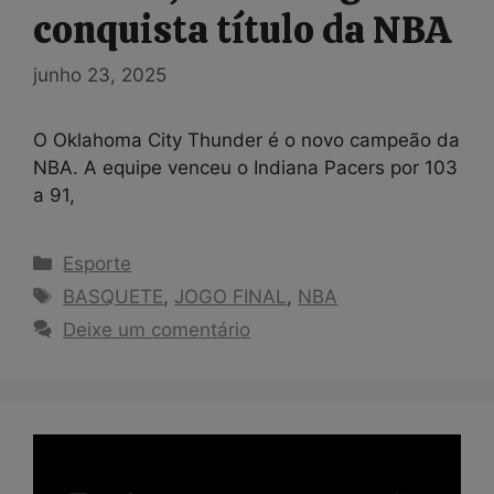
conquista título da NBA
junho 23, 2025
O Oklahoma City Thunder é o novo campeão da
NBA. A equipe venceu o Indiana Pacers por 103
a 91,
Categorias
Esporte
Tags
BASQUETE
,
JOGO FINAL
,
NBA
Deixe um comentário