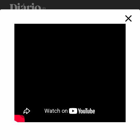
Política de Privacidade
Informações
Anuncie aqui
Fale conosco
rodrigolimajornalista1978@gmail.com
WhatsApp: (17) 99268-0565
Siga-me nas redes sociais