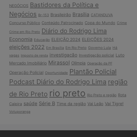
Bastidores da Política e
NEGÓCIOS
Negócios
Brasília
Brasileirão
Br-153
CATANDUVA
Copa do Mundo
Concurso Público
Conteúdo Patrocinado
Crime
Diário do Rodrigo Lima
Crime em Rio Preto
Economia
ELEIÇÃO 2024
ELEIÇÕES 2024
Educação
eleições 2022
Em Brasília
Em Rio Preto
Governo Lula
Há
investigação
Luto
Investigação policial
vagas
Imposto de renda
Mirassol
Mercado Imobiliário
Olímpia
Operação da PF
Plantão Policial
Operação Policial
Oportunidade
Podcast Diário do Rodrigo Lima
região
rio preto
de Rio Preto
Rota
Rio Preto e região
Série B
saúde
Vai Tigre!
Time da região
Vai Leão
Caipira
Votuporanga