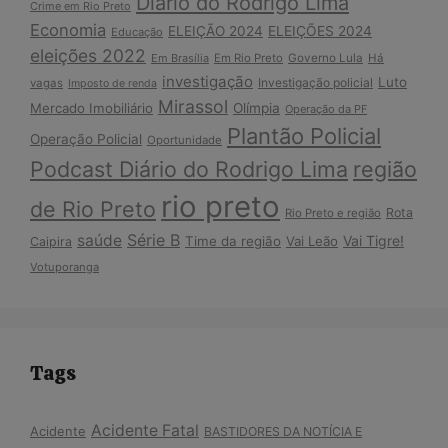
Diário do Rodrigo Lima
Crime em Rio Preto
Economia
ELEIÇÃO 2024
ELEIÇÕES 2024
Educação
eleições 2022
Em Brasília
Em Rio Preto
Governo Lula
Há
investigação
Luto
Investigação policial
vagas
Imposto de renda
Mirassol
Mercado Imobiliário
Olímpia
Operação da PF
Plantão Policial
Operação Policial
Oportunidade
Podcast Diário do Rodrigo Lima
região
rio preto
de Rio Preto
Rota
Rio Preto e região
Série B
saúde
Vai Tigre!
Time da região
Vai Leão
Caipira
Votuporanga
Tags
Acidente Fatal
Acidente
BASTIDORES DA NOTÍCIA E