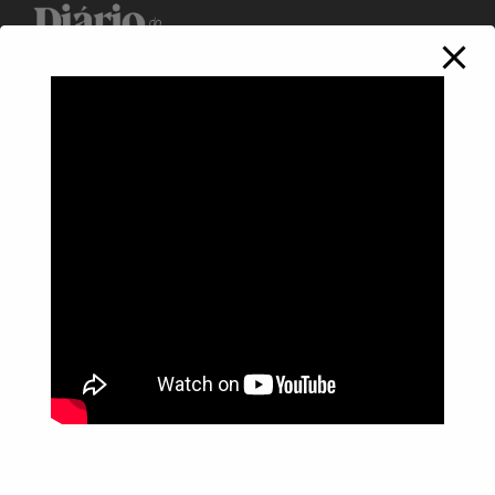
Política de Privacidade
Informações
Anuncie aqui
Fale conosco
rodrigolimajornalista1978@gmail.com
WhatsApp: (17) 99268-0565
Siga-me nas redes sociais