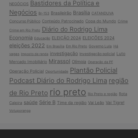
Bastidores da Política e
NEGÓCIOS
Negócios
Brasília
Brasileirão
Br-153
CATANDUVA
Copa do Mundo
Concurso Público
Conteúdo Patrocinado
Crime
Diário do Rodrigo Lima
Crime em Rio Preto
Economia
ELEIÇÃO 2024
ELEIÇÕES 2024
Educação
eleições 2022
Em Brasília
Em Rio Preto
Governo Lula
Há
investigação
Luto
Investigação policial
vagas
Imposto de renda
Mirassol
Mercado Imobiliário
Olímpia
Operação da PF
Plantão Policial
Operação Policial
Oportunidade
Podcast Diário do Rodrigo Lima
região
rio preto
de Rio Preto
Rota
Rio Preto e região
Série B
saúde
Vai Tigre!
Time da região
Vai Leão
Caipira
Votuporanga