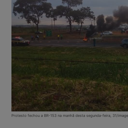
Protesto fechou a BR-153 na manhã desta segunda-feira, 31/imag