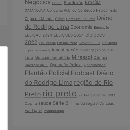
Negócios
Brasília
Brasileirão
Br-153
Concurso Público
Conteúdo Patrocinado
CATANDUVA
Diário
Copa do Mundo
Crime
Crime em Rio Preto
do Rodrigo Lima
Economia
Educação
eleições
ELEIÇÃO 2024
ELEIÇÕES 2024
2022
Em Brasília
Em Rio Preto
Governo Lula
Há vagas
investigação
Investigação policial
Imposto de renda
Mirassol
Luto
Mercado Imobiliário
Olímpia
Operação Policial
Operação da PF
Oportunidade
Plantão Policial
Podcast Diário
do Rodrigo Lima
região de Rio
rio preto
Preto
Rota
Rio Preto e região
Série B
saúde
Time da região
Vai Leão
Caipira
Vai Tigre!
Votuporanga