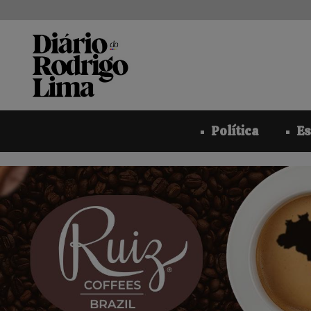
Pular
para
o
conteúdo
Política
Es