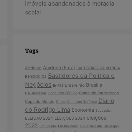
imóveis abandonados à moradia
social
Tags
Acidente Fatal
Acidente
BASTIDORES DA NOTÍCIA
Bastidores da Política e
E NEGÓCIOS
Negócios
Brasília
Brasileirão
Br-153
Concurso Público
Conteúdo Patrocinado
CATANDUVA
Diário
Copa do Mundo
Crime
Crime em Rio Preto
do Rodrigo Lima
Economia
Educação
eleições
ELEIÇÃO 2024
ELEIÇÕES 2024
2022
Em Brasília
Em Rio Preto
Governo Lula
Há vagas