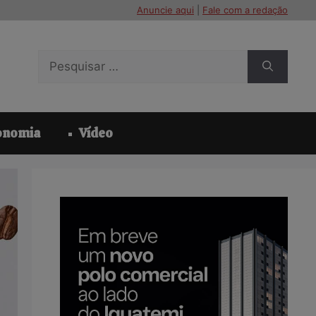
Anuncie aqui
|
Fale com a redação
Pesquisar
por:
onomia
Vídeo