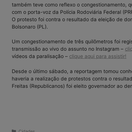
também teve como reflexo o congestionamento, qu
com o porta-voz da Polícia Rodoviária Federal (PR
O protesto foi contra o resultado da eleição de d
Bolsonaro (PL).
Um congestionamento de três quilômetros foi regis
transmissão ao vivo do assunto no Instagram –
cli
vídeos da paralisação –
clique aqui para assistir!
Desde o último sábado, a reportagem tomou conhe
haveria a realização de protestos contra o result
Freitas (Republicanos) foi eleito governador ao d
Categorias
Cidades