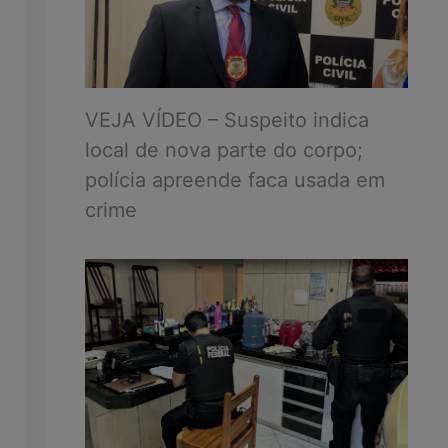
VEJA VÍDEO – Suspeito indica
local de nova parte do corpo;
polícia apreende faca usada em
crime