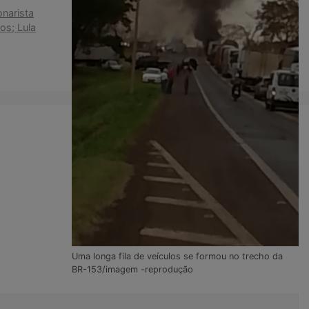
onarista
os; Lula
Uma longa fila de veículos se formou no trecho da
BR-153/imagem -reprodução