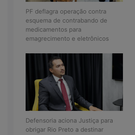
PF deflagra operação contra
esquema de contrabando de
medicamentos para
emagrecimento e eletrônicos
Defensoria aciona Justiça para
obrigar Rio Preto a destinar