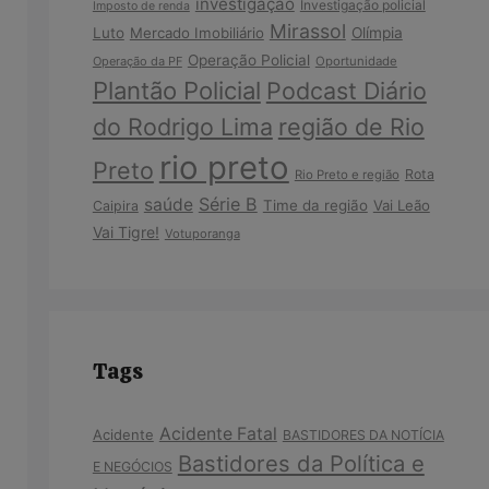
investigação
Investigação policial
Imposto de renda
Mirassol
Luto
Mercado Imobiliário
Olímpia
Operação Policial
Operação da PF
Oportunidade
Plantão Policial
Podcast Diário
do Rodrigo Lima
região de Rio
rio preto
Preto
Rota
Rio Preto e região
Série B
saúde
Time da região
Vai Leão
Caipira
Vai Tigre!
Votuporanga
Tags
Acidente Fatal
Acidente
BASTIDORES DA NOTÍCIA
Bastidores da Política e
E NEGÓCIOS