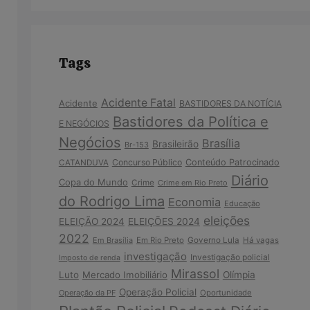
Tags
Acidente Fatal
Acidente
BASTIDORES DA NOTÍCIA
Bastidores da Política e
E NEGÓCIOS
Negócios
Brasília
Brasileirão
Br-153
Concurso Público
Conteúdo Patrocinado
CATANDUVA
Diário
Copa do Mundo
Crime
Crime em Rio Preto
do Rodrigo Lima
Economia
Educação
eleições
ELEIÇÃO 2024
ELEIÇÕES 2024
2022
Em Brasília
Em Rio Preto
Governo Lula
Há vagas
investigação
Investigação policial
Imposto de renda
Mirassol
Luto
Mercado Imobiliário
Olímpia
Operação Policial
Operação da PF
Oportunidade