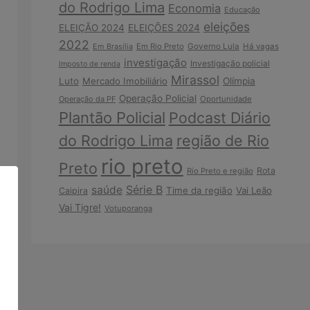
do Rodrigo Lima
Economia
Educação
eleições
ELEIÇÃO 2024
ELEIÇÕES 2024
2022
Em Brasília
Em Rio Preto
Governo Lula
Há vagas
investigação
Investigação policial
Imposto de renda
Mirassol
Luto
Mercado Imobiliário
Olímpia
Operação Policial
Operação da PF
Oportunidade
Plantão Policial
Podcast Diário
do Rodrigo Lima
região de Rio
rio preto
Preto
Rota
Rio Preto e região
Série B
saúde
Time da região
Vai Leão
Caipira
Vai Tigre!
Votuporanga