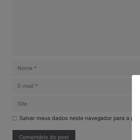
Nome
E-
mail
Site
Salvar meus dados neste navegador para a pró