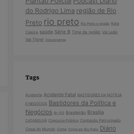
Plantão Policial
Podcast Diário
do Rodrigo Lima
região de Rio
rio preto
Preto
Rota
Rio Preto e região
Série B
saúde
Time da região
Vai Leão
Caipira
Vai Tigre!
Votuporanga
Tags
Acidente Fatal
Acidente
BASTIDORES DA NOTÍCIA
Bastidores da Política e
E NEGÓCIOS
Negócios
Brasília
Brasileirão
Br-153
Concurso Público
Conteúdo Patrocinado
CATANDUVA
Diário
Copa do Mundo
Crime
Crime em Rio Preto