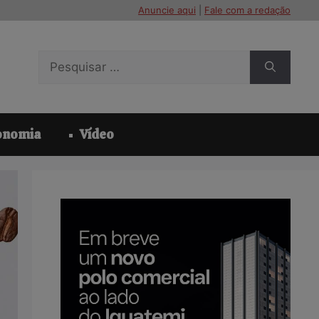
Anuncie aqui
|
Fale com a redação
Pesquisar
por:
onomia
Vídeo