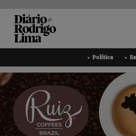
Pular
para
o
conteúdo
Política
Es