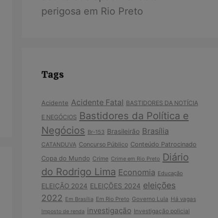
perigosa em Rio Preto
Tags
Acidente Fatal
Acidente
BASTIDORES DA NOTÍCIA
Bastidores da Política e
E NEGÓCIOS
Negócios
Brasília
Brasileirão
Br-153
Concurso Público
Conteúdo Patrocinado
CATANDUVA
Diário
Copa do Mundo
Crime
Crime em Rio Preto
do Rodrigo Lima
Economia
Educação
eleições
ELEIÇÃO 2024
ELEIÇÕES 2024
2022
Em Brasília
Em Rio Preto
Governo Lula
Há vagas
investigação
Investigação policial
Imposto de renda