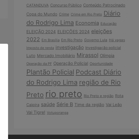
Concurso Público
Conteúdo Patrocinado
CATANDUVA
Diário
Copa do Mundo
Crime
Crime em Rio Preto
do Rodrigo Lima
Economia
Educação
eleições
ELEIÇÃO 2024
ELEIÇÕES 2024
2022
Em Brasília
Em Rio Preto
Governo Lula
Há vagas
investigação
Investigação policial
Imposto de renda
Mirassol
Luto
Mercado Imobiliário
Olímpia
Operação Policial
Operação da PF
Oportunidade
Plantão Policial
Podcast Diário
do Rodrigo Lima
região de Rio
rio preto
Preto
Rota
Rio Preto e região
Série B
saúde
Time da região
Vai Leão
Caipira
Vai Tigre!
Votuporanga