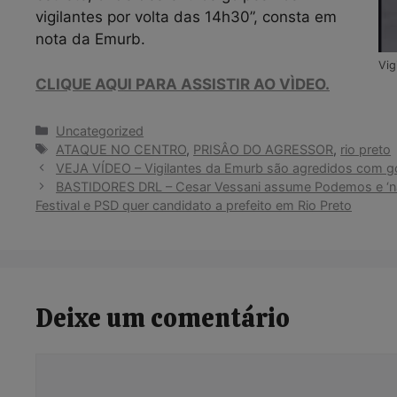
vigilantes por volta das 14h30”, consta em
nota da Emurb.
Vig
CLIQUE AQUI PARA ASSISTIR AO VÌDEO.
Categorias
Uncategorized
Tags
ATAQUE NO CENTRO
,
PRISÂO DO AGRESSOR
,
rio preto
VEJA VÍDEO – Vigilantes da Emurb são agredidos com gol
BASTIDORES DRL – Cesar Vessani assume Podemos e ‘na
Festival e PSD quer candidato a prefeito em Rio Preto
Deixe um comentário
Comentário