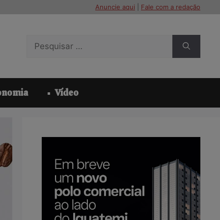
Anuncie aqui
|
Fale com a redação
Pesquisar
por:
onomia
Vídeo