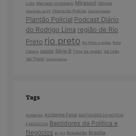
Mirassol
Luto
Mercado Imobiliário
Olímpia
Operação Policial
Operação da PF
Oportunidade
Plantão Policial
Podcast Diário
do Rodrigo Lima
região de Rio
rio preto
Preto
Rota
Rio Preto e região
Série B
saúde
Time da região
Vai Leão
Caipira
Vai Tigre!
Votuporanga
Tags
Acidente Fatal
Acidente
BASTIDORES DA NOTÍCIA
Bastidores da Política e
E NEGÓCIOS
Negócios
Brasília
Brasileirão
Br-153