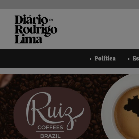
Pular
para
o
conteúdo
Política
Es