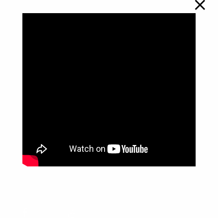
Política de Privacidade
Informações
Anuncie aqui
Fale conosco
rodrigolimajornalista1978@gmail.com
WhatsApp: (17) 99268-0565
Siga-me nas redes sociais