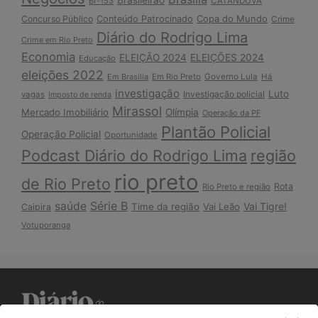
Br-153
CATANDUVA
Copa do Mundo
Concurso Público
Conteúdo Patrocinado
Crime
Diário do Rodrigo Lima
Crime em Rio Preto
Economia
ELEIÇÃO 2024
ELEIÇÕES 2024
Educação
eleições 2022
Em Brasília
Em Rio Preto
Governo Lula
Há
investigação
Luto
Investigação policial
vagas
Imposto de renda
Mirassol
Mercado Imobiliário
Olímpia
Operação da PF
Plantão Policial
Operação Policial
Oportunidade
Podcast Diário do Rodrigo Lima
região
rio preto
de Rio Preto
Rota
Rio Preto e região
Série B
saúde
Vai Tigre!
Time da região
Vai Leão
Caipira
Votuporanga