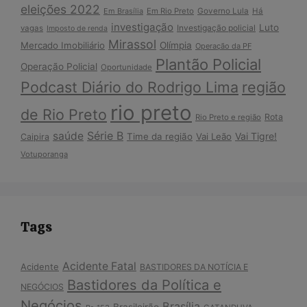
eleições 2022
Em Brasília
Em Rio Preto
Governo Lula
Há
investigação
Luto
Investigação policial
vagas
Imposto de renda
Mirassol
Mercado Imobiliário
Olímpia
Operação da PF
Plantão Policial
Operação Policial
Oportunidade
Podcast Diário do Rodrigo Lima
região
rio preto
de Rio Preto
Rota
Rio Preto e região
Série B
saúde
Vai Tigre!
Time da região
Vai Leão
Caipira
Votuporanga
Tags
Acidente Fatal
Acidente
BASTIDORES DA NOTÍCIA E
Bastidores da Política e
NEGÓCIOS
Negócios
Brasília
Brasileirão