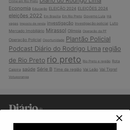
Diário do Rodrigo Lima
Crime em Rio Preto
Economia
ELEIÇÃO 2024
ELEIÇÕES 2024
Educação
eleições 2022
Em Brasília
Em Rio Preto
Governo Lula
Há
investigação
Luto
Investigação policial
vagas
Imposto de renda
Mirassol
Mercado Imobiliário
Olímpia
Operação da PF
Plantão Policial
Operação Policial
Oportunidade
Podcast Diário do Rodrigo Lima
região
rio preto
de Rio Preto
Rota
Rio Preto e região
Série B
saúde
Vai Tigre!
Time da região
Vai Leão
Caipira
Votuporanga