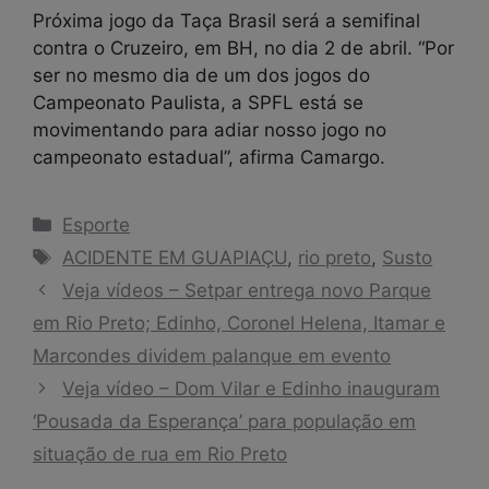
Próxima jogo da Taça Brasil será a semifinal
contra o Cruzeiro, em BH, no dia 2 de abril. “Por
ser no mesmo dia de um dos jogos do
Campeonato Paulista, a SPFL está se
movimentando para adiar nosso jogo no
campeonato estadual”, afirma Camargo.
Categorias
Esporte
Tags
ACIDENTE EM GUAPIAÇU
,
rio preto
,
Susto
Veja vídeos – Setpar entrega novo Parque
em Rio Preto; Edinho, Coronel Helena, Itamar e
Marcondes dividem palanque em evento
Veja vídeo – Dom Vilar e Edinho inauguram
‘Pousada da Esperança’ para população em
situação de rua em Rio Preto