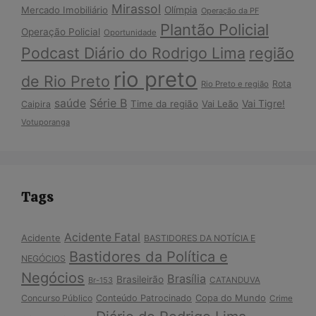
Mirassol
Mercado Imobiliário
Olímpia
Operação da PF
Plantão Policial
Operação Policial
Oportunidade
Podcast Diário do Rodrigo Lima
região
rio preto
de Rio Preto
Rota
Rio Preto e região
Série B
saúde
Vai Tigre!
Time da região
Vai Leão
Caipira
Votuporanga
Tags
Acidente Fatal
Acidente
BASTIDORES DA NOTÍCIA E
Bastidores da Política e
NEGÓCIOS
Negócios
Brasília
Brasileirão
Br-153
CATANDUVA
Copa do Mundo
Concurso Público
Conteúdo Patrocinado
Crime