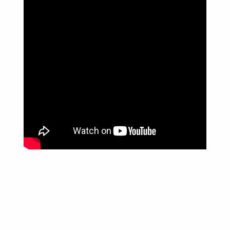
Política de Privacidade
Informações
Anuncie aqui
Fale conosco
rodrigolimajornalista1978@gmail.com
WhatsApp: (17) 99268-0565
Siga-me nas redes sociais
Usamos cookies para garantir que oferecemos a melhor