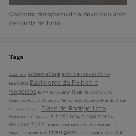
Cachorro desaparecido é devolvido após
denúncia de furto
Tags
Acidente Fatal
Acidente
BASTIDORES DA NOTÍCIA E
Bastidores da Política e
NEGÓCIOS
Negócios
Brasília
Brasileirão
Br-153
CATANDUVA
Copa do Mundo
Concurso Público
Conteúdo Patrocinado
Crime
Diário do Rodrigo Lima
Crime em Rio Preto
Economia
ELEIÇÃO 2024
ELEIÇÕES 2024
Educação
eleições 2022
Em Brasília
Em Rio Preto
Governo Lula
Há
investigação
Luto
Investigação policial
vagas
Imposto de renda