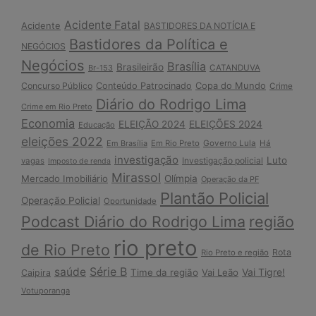
Acidente Fatal
Acidente
BASTIDORES DA NOTÍCIA E
Bastidores da Política e
NEGÓCIOS
Negócios
Brasília
Brasileirão
Br-153
CATANDUVA
Copa do Mundo
Concurso Público
Conteúdo Patrocinado
Crime
Diário do Rodrigo Lima
Crime em Rio Preto
Economia
ELEIÇÃO 2024
ELEIÇÕES 2024
Educação
eleições 2022
Em Brasília
Em Rio Preto
Governo Lula
Há
investigação
Luto
Investigação policial
vagas
Imposto de renda
Mirassol
Mercado Imobiliário
Olímpia
Operação da PF
Plantão Policial
Operação Policial
Oportunidade
Podcast Diário do Rodrigo Lima
região
rio preto
de Rio Preto
Rota
Rio Preto e região
Série B
saúde
Vai Tigre!
Time da região
Vai Leão
Caipira
Votuporanga