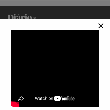
Política de Privacidade
Informações
Anuncie aqui
Fale conosco
rodrigolimajornalista1978@gmail.com
WhatsApp: (17) 99268-0565