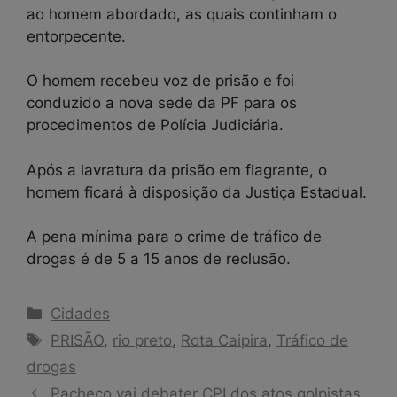
ao homem abordado, as quais continham o
entorpecente.
O homem recebeu voz de prisão e foi
conduzido a nova sede da PF para os
procedimentos de Polícia Judiciária.
Após a lavratura da prisão em flagrante, o
homem ficará à disposição da Justiça Estadual.
A pena mínima para o crime de tráfico de
drogas é de 5 a 15 anos de reclusão.
Categorias
Cidades
Tags
PRISÃO
,
rio preto
,
Rota Caipira
,
Tráfico de
drogas
Pacheco vai debater CPI dos atos golpistas