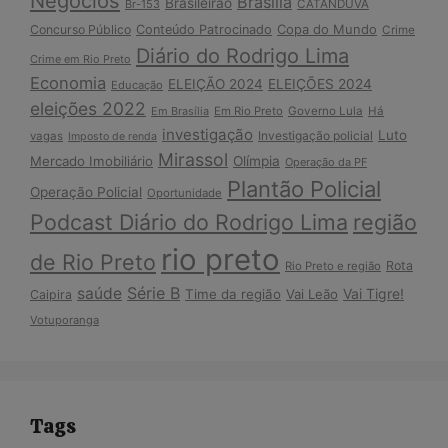
Negócios
Brasília
Brasileirão
Br-153
CATANDUVA
Copa do Mundo
Concurso Público
Conteúdo Patrocinado
Crime
Diário do Rodrigo Lima
Crime em Rio Preto
Economia
ELEIÇÃO 2024
ELEIÇÕES 2024
Educação
eleições 2022
Em Brasília
Em Rio Preto
Governo Lula
Há
investigação
Luto
Investigação policial
vagas
Imposto de renda
Mirassol
Mercado Imobiliário
Olímpia
Operação da PF
Plantão Policial
Operação Policial
Oportunidade
Podcast Diário do Rodrigo Lima
região
rio preto
de Rio Preto
Rota
Rio Preto e região
Série B
saúde
Vai Tigre!
Time da região
Vai Leão
Caipira
Votuporanga
Tags