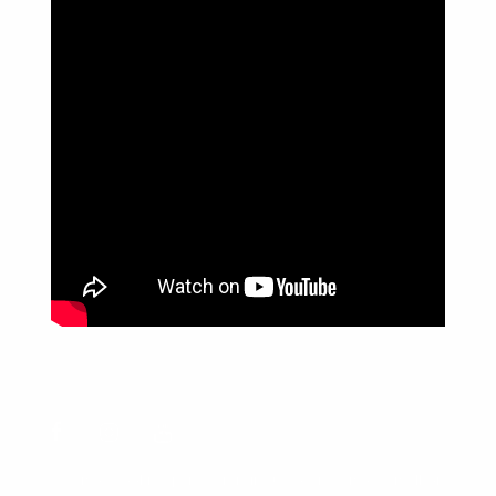
Política de Privacidade
Informações
Anuncie aqui
Fale conosco
rodrigolimajornalista1978@gmail.com
WhatsApp: (17) 99268-0565
Siga-me nas redes sociais
Usamos cookies para garantir que oferecemos a melhor