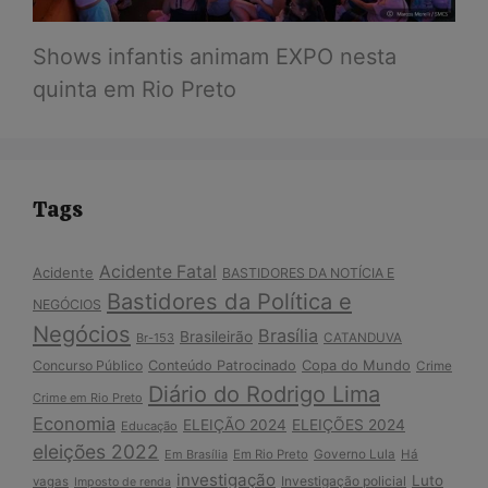
Shows infantis animam EXPO nesta
quinta em Rio Preto
Tags
Acidente Fatal
Acidente
BASTIDORES DA NOTÍCIA E
Bastidores da Política e
NEGÓCIOS
Negócios
Brasília
Brasileirão
Br-153
CATANDUVA
Copa do Mundo
Concurso Público
Conteúdo Patrocinado
Crime
Diário do Rodrigo Lima
Crime em Rio Preto
Economia
ELEIÇÃO 2024
ELEIÇÕES 2024
Educação
eleições 2022
Em Brasília
Em Rio Preto
Governo Lula
Há
investigação
Luto
Investigação policial
vagas
Imposto de renda