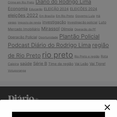
Diário do Rodrigo Lima
Crime em Rio Preto
Economia
ELEIÇÃO 2024
ELEIÇÕES 2024
Educação
eleições 2022
Em Brasília
Em Rio Preto
Governo Lula
Há
investigação
Luto
Investigação policial
vagas
Imposto de renda
Mirassol
Mercado Imobiliário
Olímpia
Operação da PF
Plantão Policial
Operação Policial
Oportunidade
Podcast Diário do Rodrigo Lima
região
rio preto
de Rio Preto
Rota
Rio Preto e região
Série B
saúde
Vai Tigre!
Time da região
Vai Leão
Caipira
Votuporanga