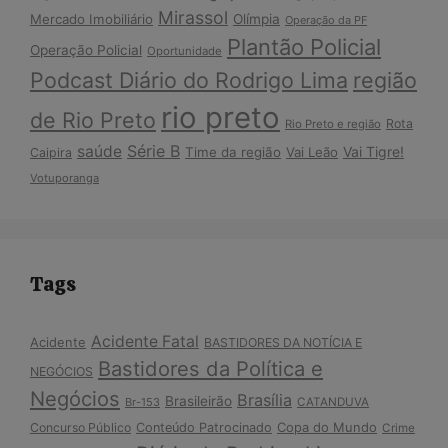
Mirassol
Mercado Imobiliário
Olímpia
Operação da PF
Plantão Policial
Operação Policial
Oportunidade
Podcast Diário do Rodrigo Lima
região
rio preto
de Rio Preto
Rota
Rio Preto e região
Série B
saúde
Vai Tigre!
Time da região
Vai Leão
Caipira
Votuporanga
Tags
Acidente Fatal
Acidente
BASTIDORES DA NOTÍCIA E
Bastidores da Política e
NEGÓCIOS
Negócios
Brasília
Brasileirão
Br-153
CATANDUVA
Copa do Mundo
Concurso Público
Conteúdo Patrocinado
Crime